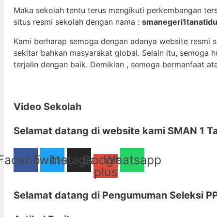
Maka sekolah tentu terus mengikuti perkembangan ter
situs resmi sekolah dengan nama :
smanegeri1tanatidu
Kami berharap semoga dengan adanya website resmi 
sekitar bahkan masyarakat global. Selain itu, semoga
terjalin dengan baik. Demikian , semoga bermanfaat at
Video Sekolah
Selamat datang di
website kami
SMAN 1 Ta
Facebook
Twitter
Instagram
Google-
Whatsapp
plus
Selamat datang di
Pengumuman Seleksi PP