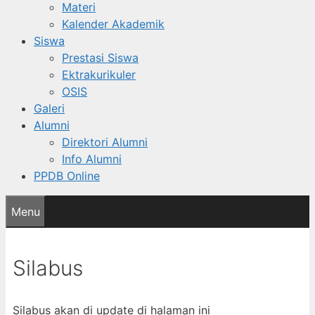
Materi
Kalender Akademik
Siswa
Prestasi Siswa
Ektrakurikuler
OSIS
Galeri
Alumni
Direktori Alumni
Info Alumni
PPDB Online
Menu
Silabus
Silabus akan di update di halaman ini