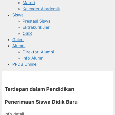
Materi
Kalender Akademik
Siswa
Prestasi Siswa
Ektrakurikuler
OSIS
Galeri
Alumni
Direktori Alumni
Info Alumni
PPDB Online
Terdepan dalam Pendidikan
Penerimaan Siswa Didik Baru
Info detail