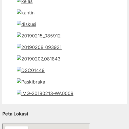
Peta Lokasi