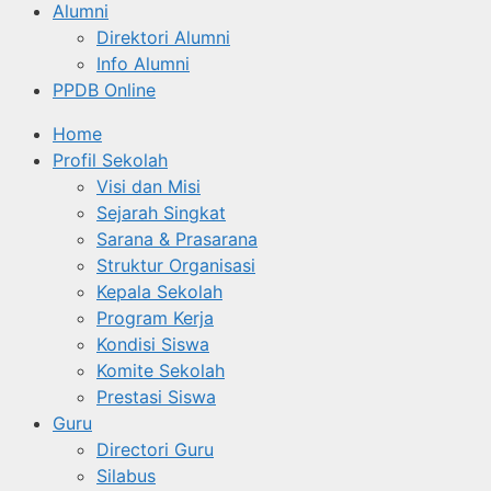
Alumni
Direktori Alumni
Info Alumni
PPDB Online
Home
Profil Sekolah
Visi dan Misi
Sejarah Singkat
Sarana & Prasarana
Struktur Organisasi
Kepala Sekolah
Program Kerja
Kondisi Siswa
Komite Sekolah
Prestasi Siswa
Guru
Directori Guru
Silabus