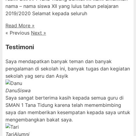
nama – nama siswa XII yang lulus tahun pelajaran
2019/2020 Selamat kepada seluruh
Read More »
« Previous
Next »
Testimoni
Saya mendapatkan banyak teman dan banyak
pengalaman di sekolah ini, banyak tugas dan kegiatan
sekolah yag seru dan Asyik
Danu
Siswa
Saya sangat berterima kasih kepada semua guru di
SMAN 1 Tana Tidung karena telah memembimbing
saya dan memberikan kesempatan kepada saya untuk
mengembangkan bakat saya.
Tari
Alumni