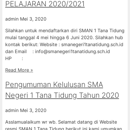
PELAJARAN 2020/2021
admin
Mei 3, 2020
Silahkan untuk mendaftarkan diri SMAN 1 Tana Tidung
mulai tanggal 4 mei hingga 6 Juni 2020. Silahkan hub
kontak berikut: Website : smanegeri1tanatidung.sch.id
dan Email : info@smanegeri1tanatidung.sch.id
HP :
Read More »
Pengumuman Kelulusan SMA
Negeri 1 Tana Tidung Tahun 2020
admin
Mei 3, 2020
Asslamualaikum wr wb. Selamat datang di Website
resmi SMAN 1 Tana Tidung berikut ini kami umumkan