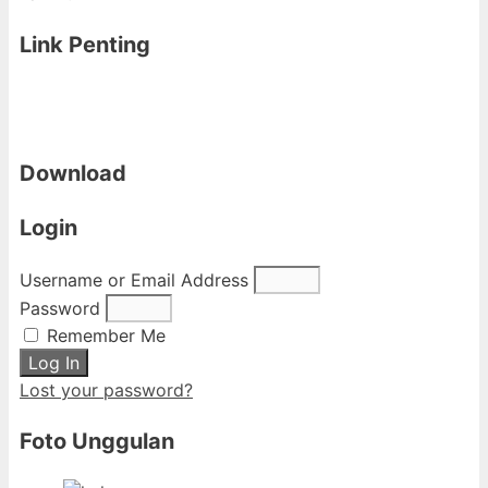
Link Penting
Download
Login
Username or Email Address
Password
Remember Me
Log In
Lost your password?
Foto Unggulan