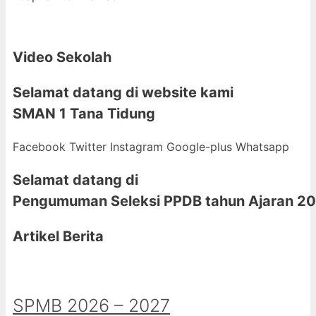
Video Sekolah
Selamat datang di
website kami
SMAN 1 Tana Tidung
Facebook
Twitter
Instagram
Google-plus
Whatsapp
Selamat datang di
Pengumuman Seleksi PPDB tahun Ajaran 2
Artikel Berita
SPMB 2026 – 2027