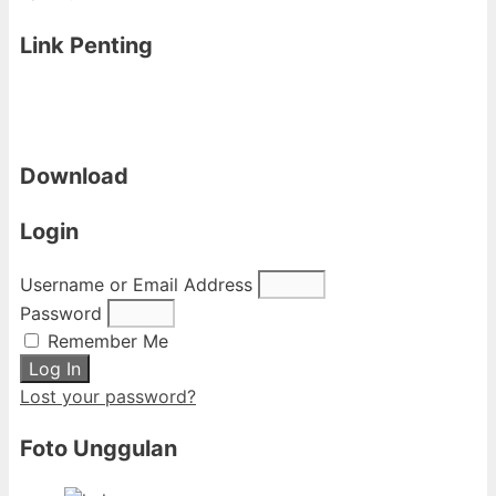
Link Penting
Download
Login
Username or Email Address
Password
Remember Me
Log In
Lost your password?
Foto Unggulan