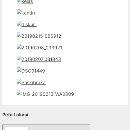
Peta Lokasi