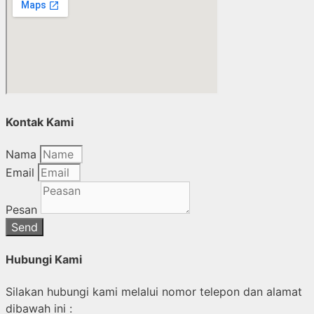
Kontak Kami
Nama
Email
Pesan
Send
Hubungi Kami
Silakan hubungi kami melalui nomor telepon dan alamat
dibawah ini :