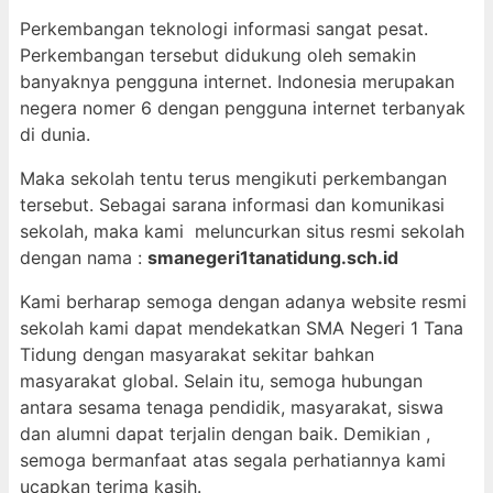
Perkembangan teknologi informasi sangat pesat.
Perkembangan tersebut didukung oleh semakin
banyaknya pengguna internet. Indonesia merupakan
negera nomer 6 dengan pengguna internet terbanyak
di dunia.
Maka sekolah tentu terus mengikuti perkembangan
tersebut. Sebagai sarana informasi dan komunikasi
sekolah, maka kami meluncurkan situs resmi sekolah
dengan nama :
smanegeri1tanatidung.sch.id
Kami berharap semoga dengan adanya website resmi
sekolah kami dapat mendekatkan SMA Negeri 1 Tana
Tidung dengan masyarakat sekitar bahkan
masyarakat global. Selain itu, semoga hubungan
antara sesama tenaga pendidik, masyarakat, siswa
dan alumni dapat terjalin dengan baik. Demikian ,
semoga bermanfaat atas segala perhatiannya kami
ucapkan terima kasih.