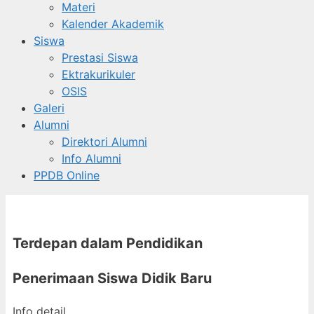
Materi
Kalender Akademik
Siswa
Prestasi Siswa
Ektrakurikuler
OSIS
Galeri
Alumni
Direktori Alumni
Info Alumni
PPDB Online
Terdepan dalam Pendidikan
Penerimaan Siswa Didik Baru
Info detail