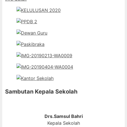
Sambutan Kepala Sekolah
Drs.Samsul Bahri
Kepala Sekolah