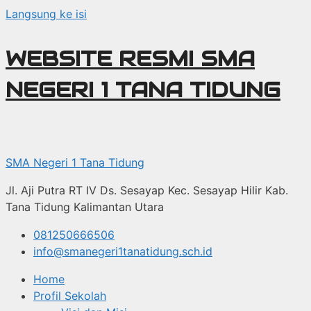
Langsung ke isi
WEBSITE RESMI SMA
NEGERI 1 TANA TIDUNG
SMA Negeri 1 Tana Tidung
Jl. Aji Putra RT IV Ds. Sesayap Kec. Sesayap Hilir Kab.
Tana Tidung Kalimantan Utara
081250666506
info@smanegeri1tanatidung.sch.id
Home
Profil Sekolah