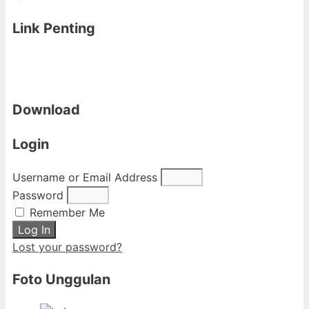
Link Penting
Download
Login
Username or Email Address
Password
Remember Me
Log In
Lost your password?
Foto Unggulan