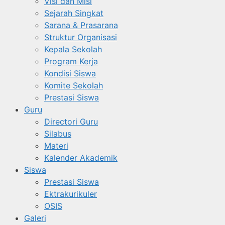
Visi dan Misi
Sejarah Singkat
Sarana & Prasarana
Struktur Organisasi
Kepala Sekolah
Program Kerja
Kondisi Siswa
Komite Sekolah
Prestasi Siswa
Guru
Directori Guru
Silabus
Materi
Kalender Akademik
Siswa
Prestasi Siswa
Ektrakurikuler
OSIS
Galeri