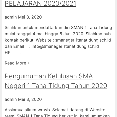
PELAJARAN 2020/2021
admin
Mei 3, 2020
Silahkan untuk mendaftarkan diri SMAN 1 Tana Tidung
mulai tanggal 4 mei hingga 6 Juni 2020. Silahkan hub
kontak berikut: Website : smanegeri1tanatidung.sch.id
dan Email : info@smanegeri1tanatidung.sch.id
HP :
Read More »
Pengumuman Kelulusan SMA
Negeri 1 Tana Tidung Tahun 2020
admin
Mei 3, 2020
Asslamualaikum wr wb. Selamat datang di Website
resmi SMAN 1 Tana Tidung berikut ini kami umumkan