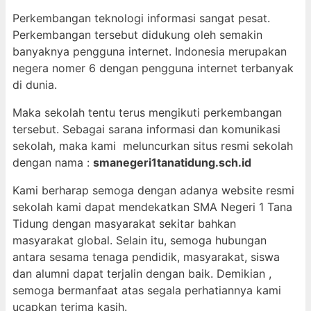
Perkembangan teknologi informasi sangat pesat.
Perkembangan tersebut didukung oleh semakin
banyaknya pengguna internet. Indonesia merupakan
negera nomer 6 dengan pengguna internet terbanyak
di dunia.
Maka sekolah tentu terus mengikuti perkembangan
tersebut. Sebagai sarana informasi dan komunikasi
sekolah, maka kami meluncurkan situs resmi sekolah
dengan nama :
smanegeri1tanatidung.sch.id
Kami berharap semoga dengan adanya website resmi
sekolah kami dapat mendekatkan SMA Negeri 1 Tana
Tidung dengan masyarakat sekitar bahkan
masyarakat global. Selain itu, semoga hubungan
antara sesama tenaga pendidik, masyarakat, siswa
dan alumni dapat terjalin dengan baik. Demikian ,
semoga bermanfaat atas segala perhatiannya kami
ucapkan terima kasih.