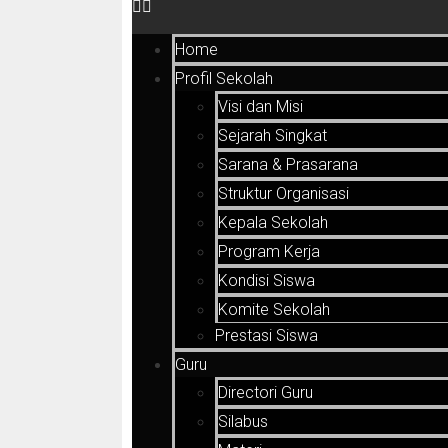
Home
Profil Sekolah
Visi dan Misi
Sejarah Singkat
Sarana & Prasarana
Struktur Organisasi
Kepala Sekolah
Program Kerja
Kondisi Siswa
Komite Sekolah
Prestasi Siswa
Guru
Directori Guru
Silabus