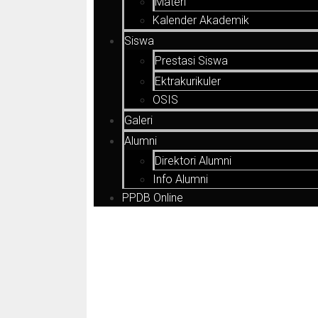
Materi
Kalender Akademik
Siswa
Prestasi Siswa
Ektrakurikuler
OSIS
Galeri
Alumni
Direktori Alumni
Info Alumni
PPDB Online