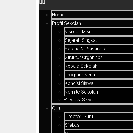
Home
Profil Sekolah
Visi dan Misi
Sejarah Singkat
Sarana & Prasarana
Struktur Organisasi
Kepala Sekolah
Program Kerja
Kondisi Siswa
Komite Sekolah
Prestasi Siswa
Guru
Directori Guru
Silabus