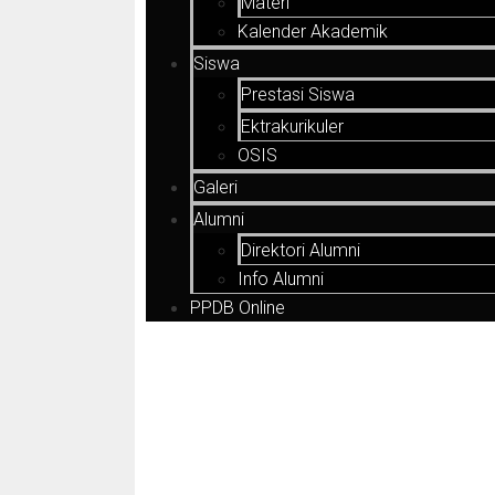
Materi
Kalender Akademik
Siswa
Prestasi Siswa
Ektrakurikuler
OSIS
Galeri
Alumni
Direktori Alumni
Info Alumni
PPDB Online