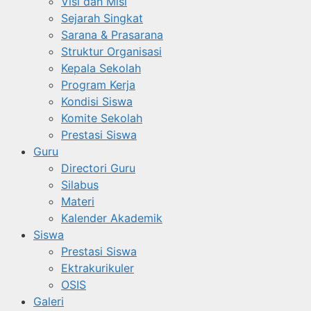
Visi dan Misi
Sejarah Singkat
Sarana & Prasarana
Struktur Organisasi
Kepala Sekolah
Program Kerja
Kondisi Siswa
Komite Sekolah
Prestasi Siswa
Guru
Directori Guru
Silabus
Materi
Kalender Akademik
Siswa
Prestasi Siswa
Ektrakurikuler
OSIS
Galeri