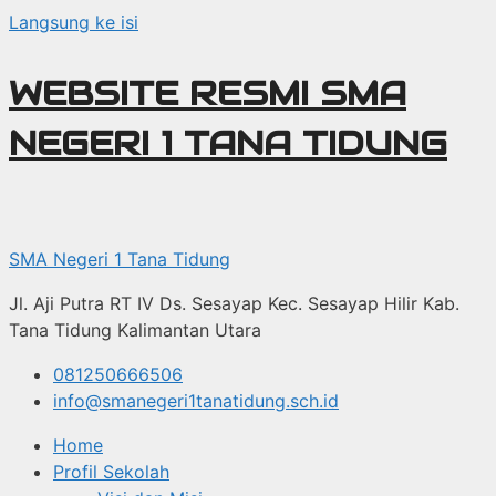
Langsung ke isi
WEBSITE RESMI SMA
NEGERI 1 TANA TIDUNG
SMA Negeri 1 Tana Tidung
Jl. Aji Putra RT IV Ds. Sesayap Kec. Sesayap Hilir Kab.
Tana Tidung Kalimantan Utara
081250666506
info@smanegeri1tanatidung.sch.id
Home
Profil Sekolah