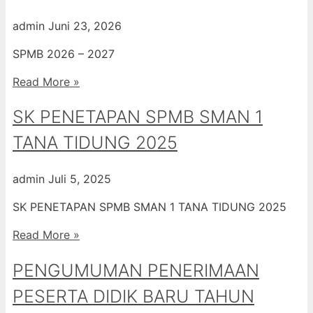
admin
Juni 23, 2026
SPMB 2026 – 2027
Read More »
SK PENETAPAN SPMB SMAN 1
TANA TIDUNG 2025
admin
Juli 5, 2025
SK PENETAPAN SPMB SMAN 1 TANA TIDUNG 2025
Read More »
PENGUMUMAN PENERIMAAN
PESERTA DIDIK BARU TAHUN