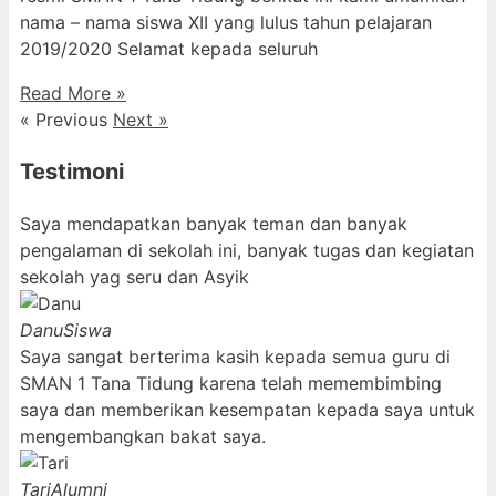
nama – nama siswa XII yang lulus tahun pelajaran
2019/2020 Selamat kepada seluruh
Read More »
« Previous
Next »
Testimoni
Saya mendapatkan banyak teman dan banyak
pengalaman di sekolah ini, banyak tugas dan kegiatan
sekolah yag seru dan Asyik
Danu
Siswa
Saya sangat berterima kasih kepada semua guru di
SMAN 1 Tana Tidung karena telah memembimbing
saya dan memberikan kesempatan kepada saya untuk
mengembangkan bakat saya.
Tari
Alumni