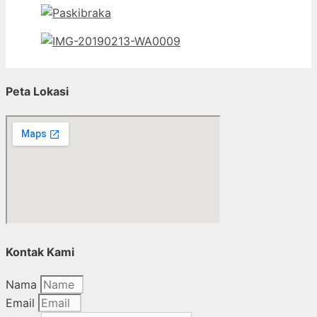
Peta Lokasi
Kontak Kami
Nama
Email