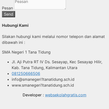
Pesan
Send
Hubungi Kami
Silakan hubungi kami melalui nomor telepon dan alamat
dibawah ini :
SMA Negeri 1 Tana Tidung
Jl. Aji Putra RT IV Ds. Sesayap, Kec Sesayap Hilir,
Kab. Tana Tidung, Kalimantan Utara
081250666506
info@smanegeri1tanatidung.sch.id
www.smanegeri1tanatidung.sch.id
Developer :
websekolahgratis.com