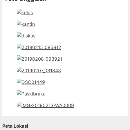
Peta Lokasi