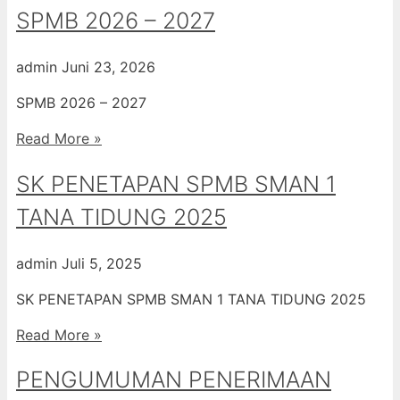
SPMB 2026 – 2027
admin
Juni 23, 2026
SPMB 2026 – 2027
Read More »
SK PENETAPAN SPMB SMAN 1
TANA TIDUNG 2025
admin
Juli 5, 2025
SK PENETAPAN SPMB SMAN 1 TANA TIDUNG 2025
Read More »
PENGUMUMAN PENERIMAAN