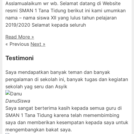
Asslamualaikum wr wb. Selamat datang di Website
resmi SMAN 1 Tana Tidung berikut ini kami umumkan
nama – nama siswa XII yang lulus tahun pelajaran
2019/2020 Selamat kepada seluruh
Read More »
« Previous
Next »
Testimoni
Saya mendapatkan banyak teman dan banyak
pengalaman di sekolah ini, banyak tugas dan kegiatan
sekolah yag seru dan Asyik
Danu
Siswa
Saya sangat berterima kasih kepada semua guru di
SMAN 1 Tana Tidung karena telah memembimbing
saya dan memberikan kesempatan kepada saya untuk
mengembangkan bakat saya.