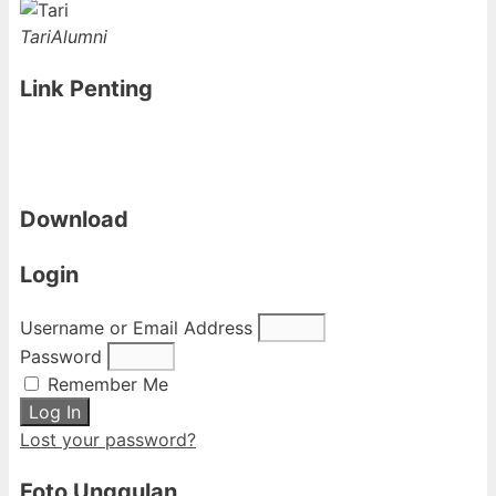
Tari
Alumni
Link Penting
Download
Login
Username or Email Address
Password
Remember Me
Log In
Lost your password?
Foto Unggulan