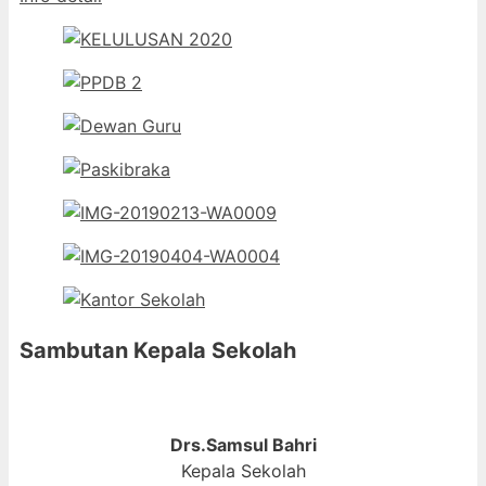
Sambutan Kepala Sekolah
Drs.Samsul Bahri
Kepala Sekolah