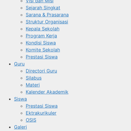
Visi dan Misi
Sejarah Singkat
Sarana & Prasarana
Struktur Organisasi
Kepala Sekolah
Program Kerja
Kondisi Siswa
Komite Sekolah
Prestasi Siswa
Guru
Directori Guru
Silabus
Materi
Kalender Akademik
Siswa
Prestasi Siswa
Ektrakurikuler
OSIS
Galeri