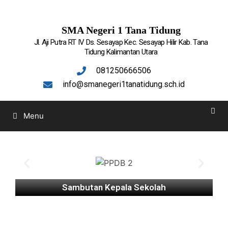
SMA Negeri 1 Tana Tidung
Jl. Aji Putra RT IV Ds. Sesayap Kec. Sesayap Hilir Kab. Tana
Tidung Kalimantan Utara
081250666506
info@smanegeri1tanatidung.sch.id
Menu
Sambutan Kepala Sekolah