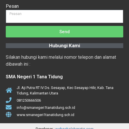
Pesan
Send
Hubungi Kami
Silakan hubungi kami melalui nomor telepon dan alamat
dibawah ini :
SMA Negeri 1 Tana Tidung
Jl. Aji Putra RT IV Ds. Sesayap, Kec Sesayap Hilir, Kab. Tana
Tidung, Kalimantan Utara
081250666506
info@smanegeri1tanatidung.sch.id
www.smanegeri1tanatidung.sch.id
Developer :
websekolahgratis.com