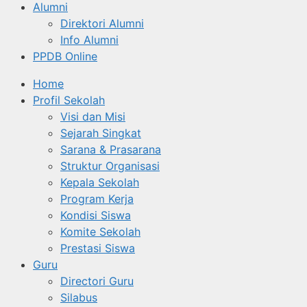
Alumni
Direktori Alumni
Info Alumni
PPDB Online
Home
Profil Sekolah
Visi dan Misi
Sejarah Singkat
Sarana & Prasarana
Struktur Organisasi
Kepala Sekolah
Program Kerja
Kondisi Siswa
Komite Sekolah
Prestasi Siswa
Guru
Directori Guru
Silabus