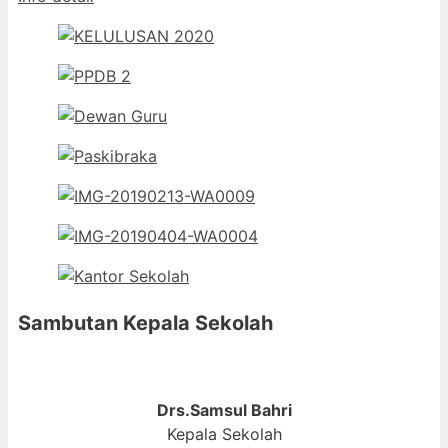
Sambutan Kepala Sekolah
Drs.Samsul Bahri
Kepala Sekolah