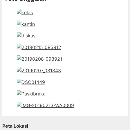
Peta Lokasi