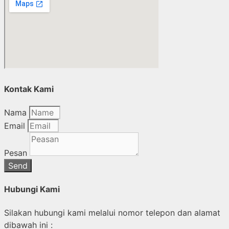
Kontak Kami
Nama
Email
Pesan
Send
Hubungi Kami
Silakan hubungi kami melalui nomor telepon dan alamat
dibawah ini :