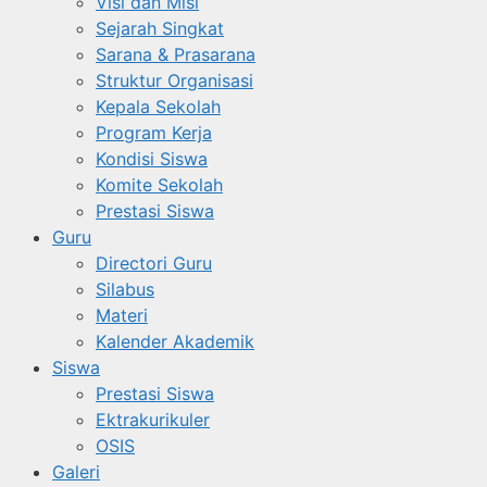
Visi dan Misi
Sejarah Singkat
Sarana & Prasarana
Struktur Organisasi
Kepala Sekolah
Program Kerja
Kondisi Siswa
Komite Sekolah
Prestasi Siswa
Guru
Directori Guru
Silabus
Materi
Kalender Akademik
Siswa
Prestasi Siswa
Ektrakurikuler
OSIS
Galeri