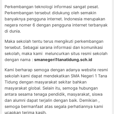
Perkembangan teknologi informasi sangat pesat.
Perkembangan tersebut didukung oleh semakin
banyaknya pengguna internet. Indonesia merupakan
negera nomer 6 dengan pengguna internet terbanyak
di dunia.
Maka sekolah tentu terus mengikuti perkembangan
tersebut. Sebagai sarana informasi dan komunikasi
sekolah, maka kami meluncurkan situs resmi sekolah
dengan nama :
smanegeri1tanatidung.sch.id
Kami berharap semoga dengan adanya website resmi
sekolah kami dapat mendekatkan SMA Negeri 1 Tana
Tidung dengan masyarakat sekitar bahkan
masyarakat global. Selain itu, semoga hubungan
antara sesama tenaga pendidik, masyarakat, siswa
dan alumni dapat terjalin dengan baik. Demikian ,
semoga bermanfaat atas segala perhatiannya kami
ucapkan terima kasih.