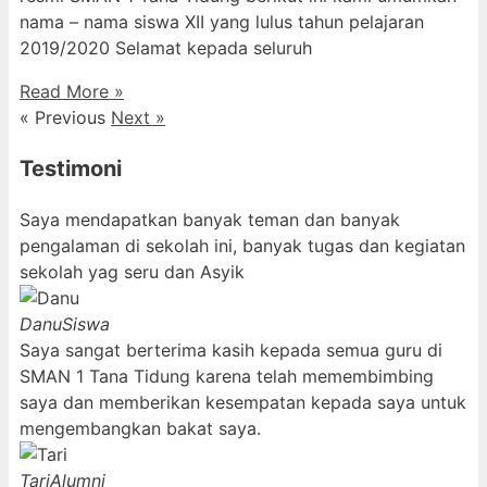
nama – nama siswa XII yang lulus tahun pelajaran
2019/2020 Selamat kepada seluruh
Read More »
« Previous
Next »
Testimoni
Saya mendapatkan banyak teman dan banyak
pengalaman di sekolah ini, banyak tugas dan kegiatan
sekolah yag seru dan Asyik
Danu
Siswa
Saya sangat berterima kasih kepada semua guru di
SMAN 1 Tana Tidung karena telah memembimbing
saya dan memberikan kesempatan kepada saya untuk
mengembangkan bakat saya.
Tari
Alumni