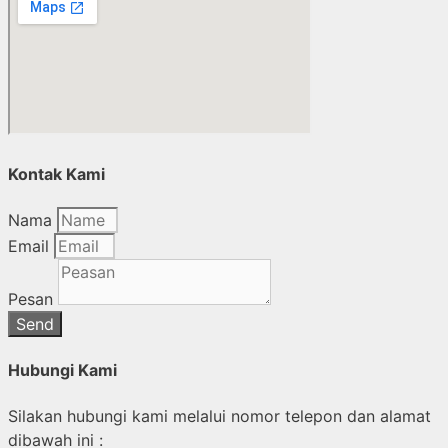
Kontak Kami
Nama
Email
Pesan
Send
Hubungi Kami
Silakan hubungi kami melalui nomor telepon dan alamat
dibawah ini :