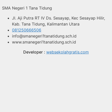
SMA Negeri 1 Tana Tidung
Jl. Aji Putra RT IV Ds. Sesayap, Kec Sesayap Hilir,
Kab. Tana Tidung, Kalimantan Utara
081250666506
info@smanegeri1tanatidung.sch.id
www.smanegeri1tanatidung.sch.id
Developer :
websekolahgratis.com