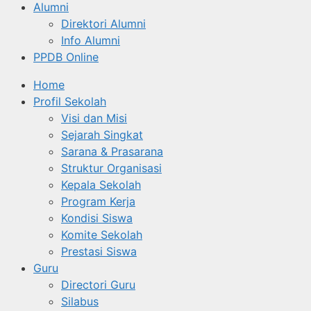
Alumni
Direktori Alumni
Info Alumni
PPDB Online
Home
Profil Sekolah
Visi dan Misi
Sejarah Singkat
Sarana & Prasarana
Struktur Organisasi
Kepala Sekolah
Program Kerja
Kondisi Siswa
Komite Sekolah
Prestasi Siswa
Guru
Directori Guru
Silabus