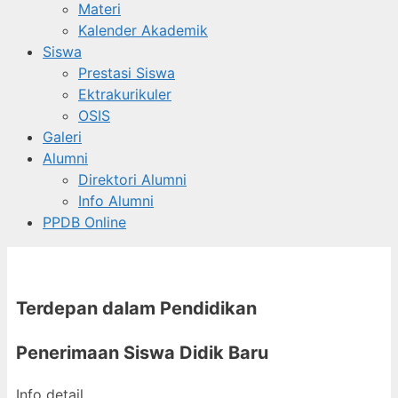
Materi
Kalender Akademik
Siswa
Prestasi Siswa
Ektrakurikuler
OSIS
Galeri
Alumni
Direktori Alumni
Info Alumni
PPDB Online
Terdepan dalam Pendidikan
Penerimaan Siswa Didik Baru
Info detail