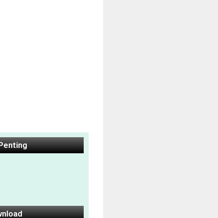
 Penting
nload