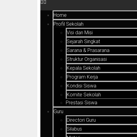
Home
Profil Sekolah
Visi dan Misi
Sejarah Singkat
Sarana & Prasarana
Struktur Organisasi
Kepala Sekolah
Program Kerja
Kondisi Siswa
Komite Sekolah
Prestasi Siswa
Guru
Directori Guru
Silabus