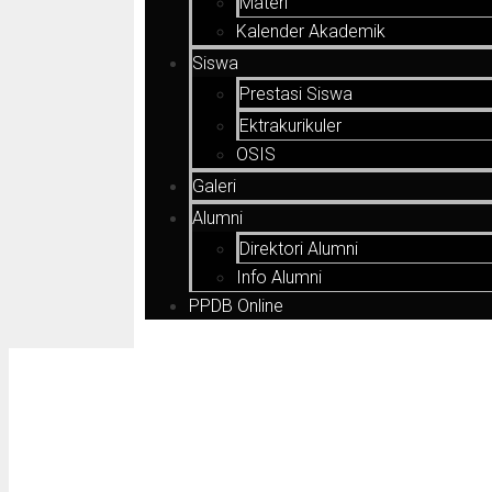
Materi
Kalender Akademik
Siswa
Prestasi Siswa
Ektrakurikuler
OSIS
Galeri
Alumni
Direktori Alumni
Info Alumni
PPDB Online