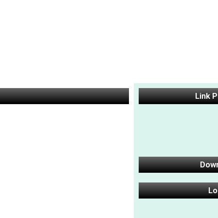
Link 
Dow
Lo