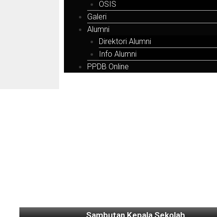
OSIS
Galeri
Alumni
Direktori Alumni
Info Alumni
PPDB Online
Sambutan Kepala Sekolah