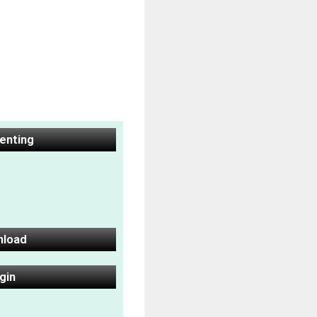
Penting
nload
gin