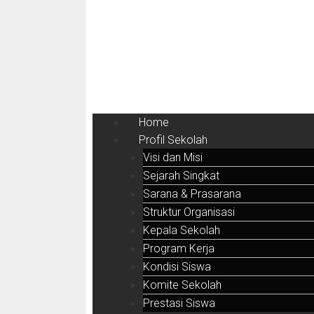
Home
Profil Sekolah
Visi dan Misi
Sejarah Singkat
Sarana & Prasarana
Struktur Organisasi
Kepala Sekolah
Program Kerja
Kondisi Siswa
Komite Sekolah
Prestasi Siswa