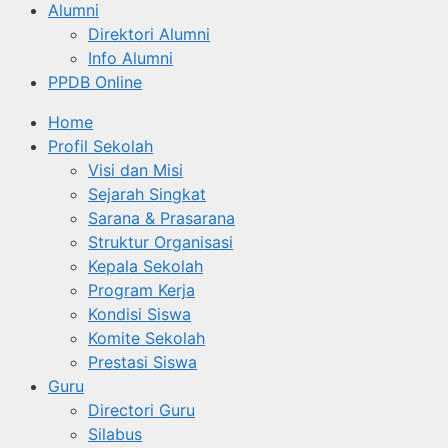
Alumni
Direktori Alumni
Info Alumni
PPDB Online
Home
Profil Sekolah
Visi dan Misi
Sejarah Singkat
Sarana & Prasarana
Struktur Organisasi
Kepala Sekolah
Program Kerja
Kondisi Siswa
Komite Sekolah
Prestasi Siswa
Guru
Directori Guru
Silabus