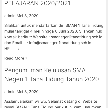
PELAJARAN 2020/2021
admin
Mei 3, 2020
Silahkan untuk mendaftarkan diri SMAN 1 Tana Tidung
mulai tanggal 4 mei hingga 6 Juni 2020. Silahkan hub
kontak berikut: Website : smanegeri1tanatidung.sch.id
dan Email : info@smanegeri1tanatidung.sch.id
HP :
Read More »
Pengumuman Kelulusan SMA
Negeri 1 Tana Tidung Tahun 2020
admin
Mei 3, 2020
Asslamualaikum wr wb. Selamat datang di Website
resmi SMAN 1 Tana Tidung berikut ini kami umumkan