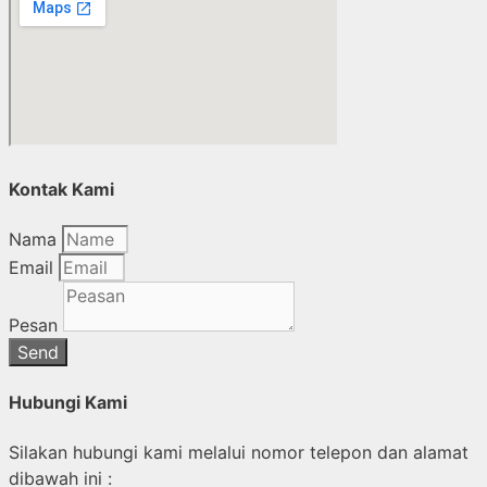
Kontak Kami
Nama
Email
Pesan
Send
Hubungi Kami
Silakan hubungi kami melalui nomor telepon dan alamat
dibawah ini :