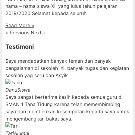
nama – nama siswa XII yang lulus tahun pelajaran
2019/2020 Selamat kepada seluruh
Read More »
« Previous
Next »
Testimoni
Saya mendapatkan banyak teman dan banyak
pengalaman di sekolah ini, banyak tugas dan kegiatan
sekolah yag seru dan Asyik
Danu
Siswa
Saya sangat berterima kasih kepada semua guru di
SMAN 1 Tana Tidung karena telah memembimbing
saya dan memberikan kesempatan kepada saya untuk
mengembangkan bakat saya.
Tari
Alumni