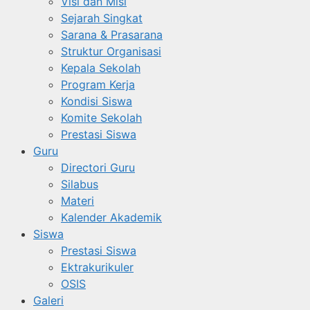
Visi dan Misi
Sejarah Singkat
Sarana & Prasarana
Struktur Organisasi
Kepala Sekolah
Program Kerja
Kondisi Siswa
Komite Sekolah
Prestasi Siswa
Guru
Directori Guru
Silabus
Materi
Kalender Akademik
Siswa
Prestasi Siswa
Ektrakurikuler
OSIS
Galeri