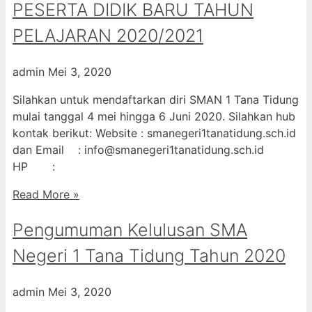
PESERTA DIDIK BARU TAHUN
PELAJARAN 2020/2021
admin
Mei 3, 2020
Silahkan untuk mendaftarkan diri SMAN 1 Tana Tidung
mulai tanggal 4 mei hingga 6 Juni 2020. Silahkan hub
kontak berikut: Website : smanegeri1tanatidung.sch.id
dan Email : info@smanegeri1tanatidung.sch.id
HP :
Read More »
Pengumuman Kelulusan SMA
Negeri 1 Tana Tidung Tahun 2020
admin
Mei 3, 2020