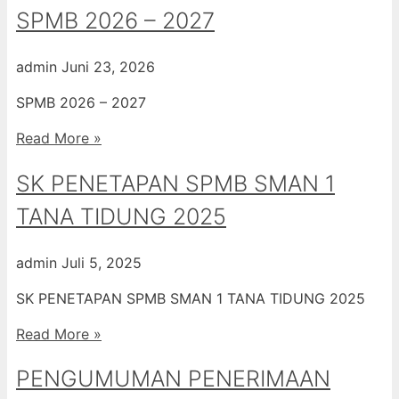
SPMB 2026 – 2027
admin
Juni 23, 2026
SPMB 2026 – 2027
Read More »
SK PENETAPAN SPMB SMAN 1
TANA TIDUNG 2025
admin
Juli 5, 2025
SK PENETAPAN SPMB SMAN 1 TANA TIDUNG 2025
Read More »
PENGUMUMAN PENERIMAAN