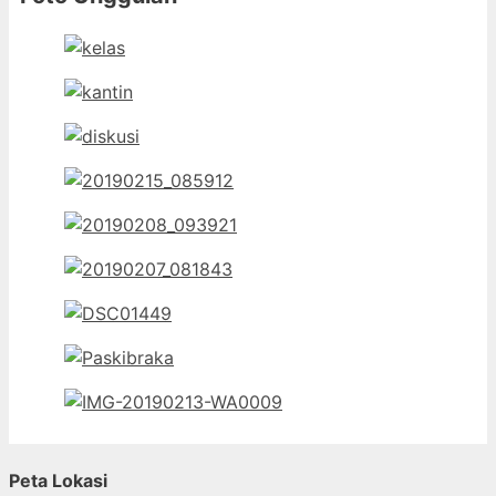
Peta Lokasi