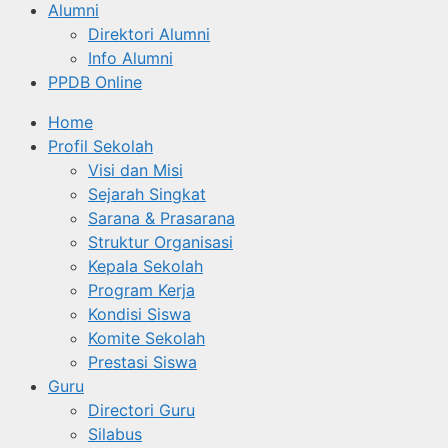
Alumni
Direktori Alumni
Info Alumni
PPDB Online
Home
Profil Sekolah
Visi dan Misi
Sejarah Singkat
Sarana & Prasarana
Struktur Organisasi
Kepala Sekolah
Program Kerja
Kondisi Siswa
Komite Sekolah
Prestasi Siswa
Guru
Directori Guru
Silabus