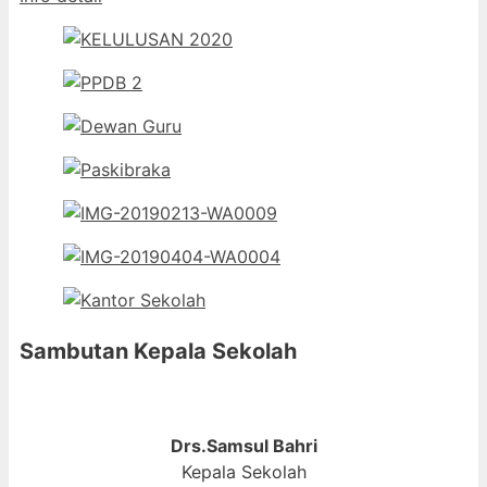
Sambutan Kepala Sekolah
Drs.Samsul Bahri
Kepala Sekolah