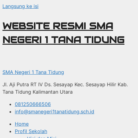
Langsung ke isi
WEBSITE RESMI SMA
NEGERI 1 TANA TIDUNG
SMA Negeri 1 Tana Tidung
Jl. Aji Putra RT IV Ds. Sesayap Kec. Sesayap Hilir Kab.
Tana Tidung Kalimantan Utara
081250666506
info@smanegeri1tanatidung.sch.id
Home
Profil Sekolah