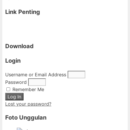
Link Penting
Download
Login
Username or Email Address
Password
Remember Me
Log In
Lost your password?
Foto Unggulan