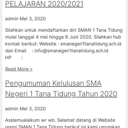
PELAJARAN 2020/2021
admin
Mei 3, 2020
Silahkan untuk mendaftarkan diri SMAN 1 Tana Tidung
mulai tanggal 4 mei hingga 6 Juni 2020. Silahkan hub
kontak berikut: Website : smanegeri1tanatidung.sch.id
dan Email : info@smanegeri1tanatidung.sch.id
HP :
Read More »
Pengumuman Kelulusan SMA
Negeri 1 Tana Tidung Tahun 2020
admin
Mei 3, 2020
Asslamualaikum wr wb. Selamat datang di Website
resmi SMAN 1 Tana Tidung berikut ini kami umumkan