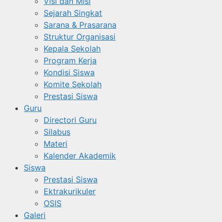
Visi dan Misi
Sejarah Singkat
Sarana & Prasarana
Struktur Organisasi
Kepala Sekolah
Program Kerja
Kondisi Siswa
Komite Sekolah
Prestasi Siswa
Guru
Directori Guru
Silabus
Materi
Kalender Akademik
Siswa
Prestasi Siswa
Ektrakurikuler
OSIS
Galeri