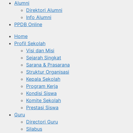
Alumni
Direktori Alumni
Info Alumni
PPDB Online
Home
Profil Sekolah
Visi dan Misi
Sejarah Singkat
Sarana & Prasarana
Struktur Organisasi
Kepala Sekolah
Program Kerja
Kondisi Siswa
Komite Sekolah
Prestasi Siswa
Guru
Directori Guru
Silabus