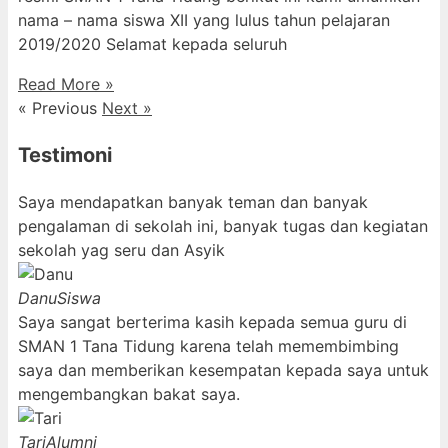
nama – nama siswa XII yang lulus tahun pelajaran
2019/2020 Selamat kepada seluruh
Read More »
« Previous
Next »
Testimoni
Saya mendapatkan banyak teman dan banyak
pengalaman di sekolah ini, banyak tugas dan kegiatan
sekolah yag seru dan Asyik
Danu
Siswa
Saya sangat berterima kasih kepada semua guru di
SMAN 1 Tana Tidung karena telah memembimbing
saya dan memberikan kesempatan kepada saya untuk
mengembangkan bakat saya.
Tari
Alumni