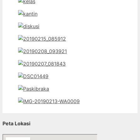
Peta Lokasi