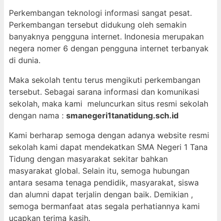
Perkembangan teknologi informasi sangat pesat.
Perkembangan tersebut didukung oleh semakin
banyaknya pengguna internet. Indonesia merupakan
negera nomer 6 dengan pengguna internet terbanyak
di dunia.
Maka sekolah tentu terus mengikuti perkembangan
tersebut. Sebagai sarana informasi dan komunikasi
sekolah, maka kami meluncurkan situs resmi sekolah
dengan nama :
smanegeri1tanatidung.sch.id
Kami berharap semoga dengan adanya website resmi
sekolah kami dapat mendekatkan SMA Negeri 1 Tana
Tidung dengan masyarakat sekitar bahkan
masyarakat global. Selain itu, semoga hubungan
antara sesama tenaga pendidik, masyarakat, siswa
dan alumni dapat terjalin dengan baik. Demikian ,
semoga bermanfaat atas segala perhatiannya kami
ucapkan terima kasih.