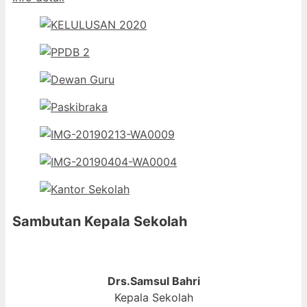
Sambutan Kepala Sekolah
Drs.Samsul Bahri
Kepala Sekolah