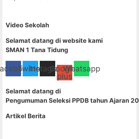
Video Sekolah
Selamat datang di
website kami
SMAN 1 Tana Tidung
acebook
Twitter
Instagram
Google-
Whatsapp
plus
Selamat datang di
Pengumuman Seleksi PPDB tahun Ajaran 2
Artikel Berita