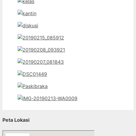
Peta Lokasi