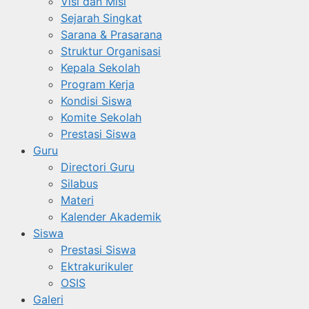
Visi dan Misi
Sejarah Singkat
Sarana & Prasarana
Struktur Organisasi
Kepala Sekolah
Program Kerja
Kondisi Siswa
Komite Sekolah
Prestasi Siswa
Guru
Directori Guru
Silabus
Materi
Kalender Akademik
Siswa
Prestasi Siswa
Ektrakurikuler
OSIS
Galeri