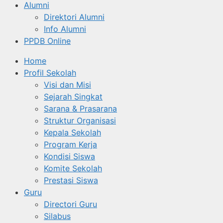
Alumni
Direktori Alumni
Info Alumni
PPDB Online
Home
Profil Sekolah
Visi dan Misi
Sejarah Singkat
Sarana & Prasarana
Struktur Organisasi
Kepala Sekolah
Program Kerja
Kondisi Siswa
Komite Sekolah
Prestasi Siswa
Guru
Directori Guru
Silabus