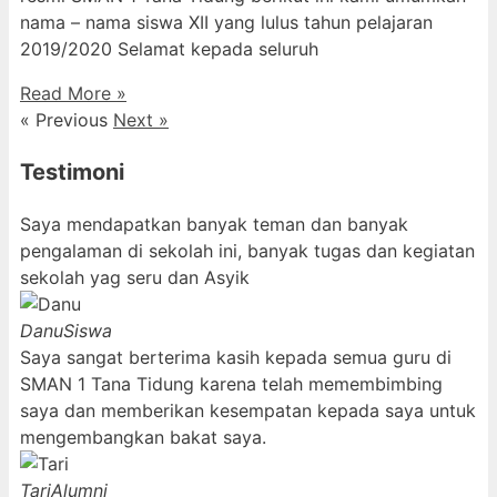
nama – nama siswa XII yang lulus tahun pelajaran
2019/2020 Selamat kepada seluruh
Read More »
« Previous
Next »
Testimoni
Saya mendapatkan banyak teman dan banyak
pengalaman di sekolah ini, banyak tugas dan kegiatan
sekolah yag seru dan Asyik
Danu
Siswa
Saya sangat berterima kasih kepada semua guru di
SMAN 1 Tana Tidung karena telah memembimbing
saya dan memberikan kesempatan kepada saya untuk
mengembangkan bakat saya.
Tari
Alumni