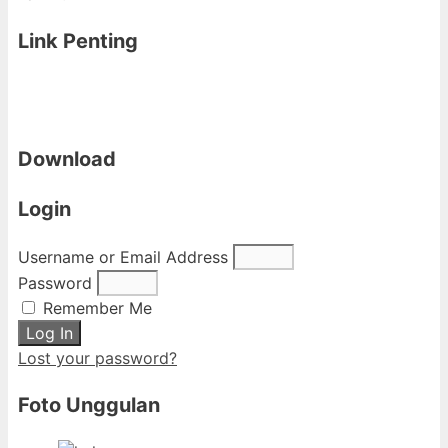
Link Penting
Download
Login
Username or Email Address
Password
Remember Me
Log In
Lost your password?
Foto Unggulan