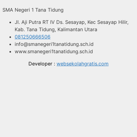
SMA Negeri 1 Tana Tidung
Jl. Aji Putra RT IV Ds. Sesayap, Kec Sesayap Hilir,
Kab. Tana Tidung, Kalimantan Utara
081250666506
info@smanegeri1tanatidung.sch.id
www.smanegeri1tanatidung.sch.id
Developer :
websekolahgratis.com