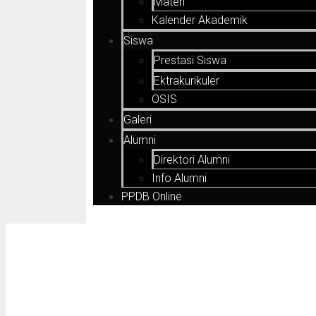
Materi
Kalender Akademik
Siswa
Prestasi Siswa
Ektrakurikuler
OSIS
Galeri
Alumni
Direktori Alumni
Info Alumni
PPDB Online