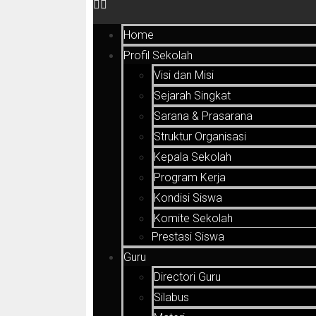
Home
Profil Sekolah
Visi dan Misi
Sejarah Singkat
Sarana & Prasarana
Struktur Organisasi
Kepala Sekolah
Program Kerja
Kondisi Siswa
Komite Sekolah
Prestasi Siswa
Guru
Directori Guru
Silabus