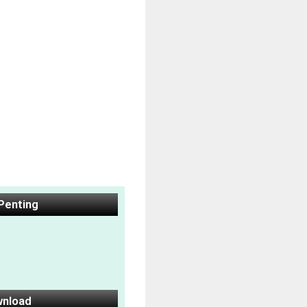
 Penting
nload