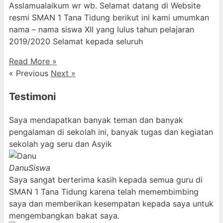
Asslamualaikum wr wb. Selamat datang di Website
resmi SMAN 1 Tana Tidung berikut ini kami umumkan
nama – nama siswa XII yang lulus tahun pelajaran
2019/2020 Selamat kepada seluruh
Read More »
« Previous
Next »
Testimoni
Saya mendapatkan banyak teman dan banyak
pengalaman di sekolah ini, banyak tugas dan kegiatan
sekolah yag seru dan Asyik
Danu
Siswa
Saya sangat berterima kasih kepada semua guru di
SMAN 1 Tana Tidung karena telah memembimbing
saya dan memberikan kesempatan kepada saya untuk
mengembangkan bakat saya.