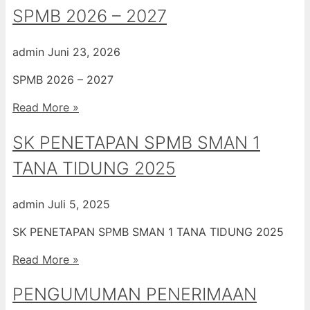
SPMB 2026 – 2027
admin
Juni 23, 2026
SPMB 2026 – 2027
Read More »
SK PENETAPAN SPMB SMAN 1
TANA TIDUNG 2025
admin
Juli 5, 2025
SK PENETAPAN SPMB SMAN 1 TANA TIDUNG 2025
Read More »
PENGUMUMAN PENERIMAAN