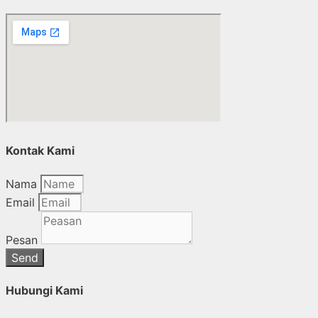
Kontak Kami
Nama
Email
Pesan
Send
Hubungi Kami