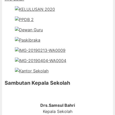
Sambutan Kepala Sekolah
Drs.Samsul Bahri
Kepala Sekolah