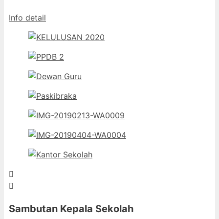
Info detail
Sambutan Kepala Sekolah