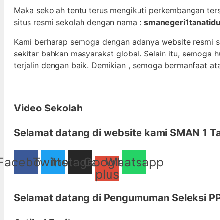
Maka sekolah tentu terus mengikuti perkembangan ter
situs resmi sekolah dengan nama :
smanegeri1tanatidu
Kami berharap semoga dengan adanya website resmi 
sekitar bahkan masyarakat global. Selain itu, semoga
terjalin dengan baik. Demikian , semoga bermanfaat at
Video Sekolah
Selamat datang di
website kami
SMAN 1 Ta
Facebook
Twitter
Instagram
Google-
Whatsapp
plus
Selamat datang di
Pengumuman Seleksi PP