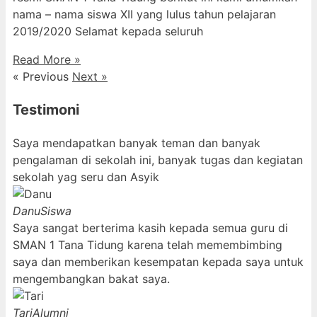
nama – nama siswa XII yang lulus tahun pelajaran
2019/2020 Selamat kepada seluruh
Read More »
« Previous
Next »
Testimoni
Saya mendapatkan banyak teman dan banyak
pengalaman di sekolah ini, banyak tugas dan kegiatan
sekolah yag seru dan Asyik
Danu
Siswa
Saya sangat berterima kasih kepada semua guru di
SMAN 1 Tana Tidung karena telah memembimbing
saya dan memberikan kesempatan kepada saya untuk
mengembangkan bakat saya.
Tari
Alumni