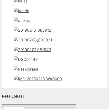
Peta Lokasi