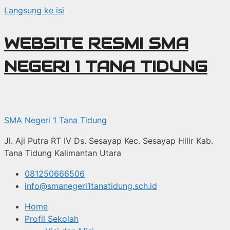
Langsung ke isi
WEBSITE RESMI SMA
NEGERI 1 TANA TIDUNG
SMA Negeri 1 Tana Tidung
Jl. Aji Putra RT IV Ds. Sesayap Kec. Sesayap Hilir Kab.
Tana Tidung Kalimantan Utara
081250666506
info@smanegeri1tanatidung.sch.id
Home
Profil Sekolah