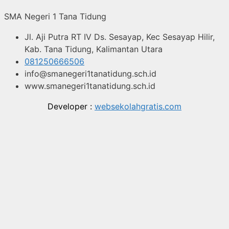
SMA Negeri 1 Tana Tidung
Jl. Aji Putra RT IV Ds. Sesayap, Kec Sesayap Hilir,
Kab. Tana Tidung, Kalimantan Utara
081250666506
info@smanegeri1tanatidung.sch.id
www.smanegeri1tanatidung.sch.id
Developer :
websekolahgratis.com