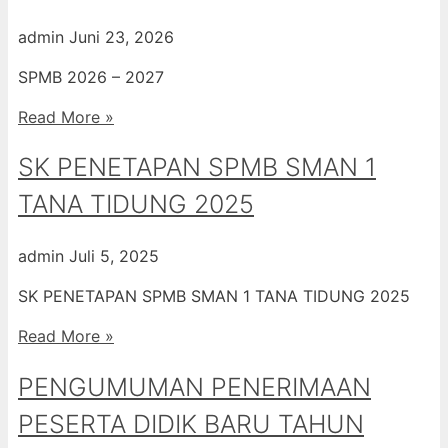
admin
Juni 23, 2026
SPMB 2026 – 2027
Read More »
SK PENETAPAN SPMB SMAN 1
TANA TIDUNG 2025
admin
Juli 5, 2025
SK PENETAPAN SPMB SMAN 1 TANA TIDUNG 2025
Read More »
PENGUMUMAN PENERIMAAN
PESERTA DIDIK BARU TAHUN