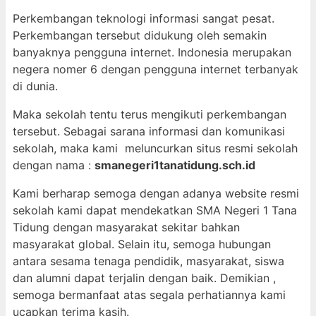
Perkembangan teknologi informasi sangat pesat.
Perkembangan tersebut didukung oleh semakin
banyaknya pengguna internet. Indonesia merupakan
negera nomer 6 dengan pengguna internet terbanyak
di dunia.
Maka sekolah tentu terus mengikuti perkembangan
tersebut. Sebagai sarana informasi dan komunikasi
sekolah, maka kami meluncurkan situs resmi sekolah
dengan nama :
smanegeri1tanatidung.sch.id
Kami berharap semoga dengan adanya website resmi
sekolah kami dapat mendekatkan SMA Negeri 1 Tana
Tidung dengan masyarakat sekitar bahkan
masyarakat global. Selain itu, semoga hubungan
antara sesama tenaga pendidik, masyarakat, siswa
dan alumni dapat terjalin dengan baik. Demikian ,
semoga bermanfaat atas segala perhatiannya kami
ucapkan terima kasih.