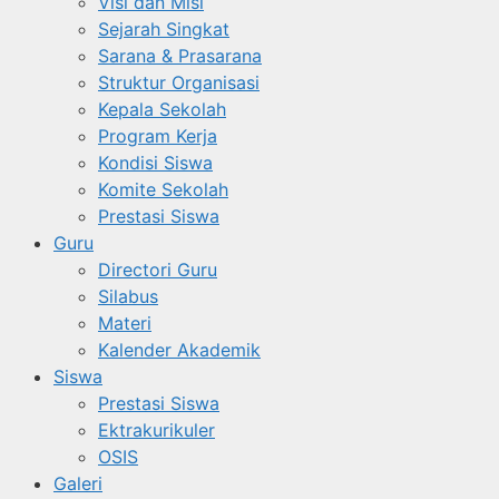
Visi dan Misi
Sejarah Singkat
Sarana & Prasarana
Struktur Organisasi
Kepala Sekolah
Program Kerja
Kondisi Siswa
Komite Sekolah
Prestasi Siswa
Guru
Directori Guru
Silabus
Materi
Kalender Akademik
Siswa
Prestasi Siswa
Ektrakurikuler
OSIS
Galeri