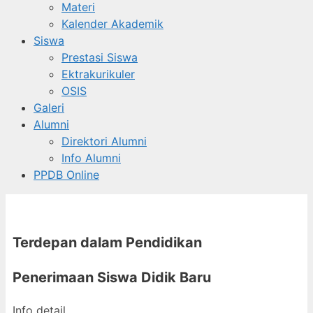
Materi
Kalender Akademik
Siswa
Prestasi Siswa
Ektrakurikuler
OSIS
Galeri
Alumni
Direktori Alumni
Info Alumni
PPDB Online
Terdepan dalam Pendidikan
Penerimaan Siswa Didik Baru
Info detail