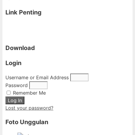
Link Penting
Download
Login
Username or Email Address
Password
Remember Me
Log In
Lost your password?
Foto Unggulan