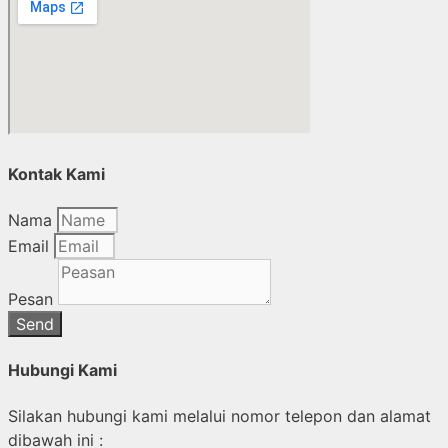
Kontak Kami
Nama
Email
Pesan
Send
Hubungi Kami
Silakan hubungi kami melalui nomor telepon dan alamat
dibawah ini :