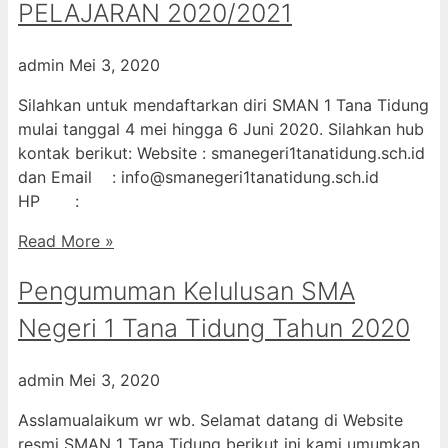
PELAJARAN 2020/2021
admin
Mei 3, 2020
Silahkan untuk mendaftarkan diri SMAN 1 Tana Tidung
mulai tanggal 4 mei hingga 6 Juni 2020. Silahkan hub
kontak berikut: Website : smanegeri1tanatidung.sch.id
dan Email : info@smanegeri1tanatidung.sch.id
HP :
Read More »
Pengumuman Kelulusan SMA
Negeri 1 Tana Tidung Tahun 2020
admin
Mei 3, 2020
Asslamualaikum wr wb. Selamat datang di Website
resmi SMAN 1 Tana Tidung berikut ini kami umumkan