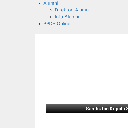
Alumni
Direktori Alumni
Info Alumni
PPDB Online
Sambutan Kepala 