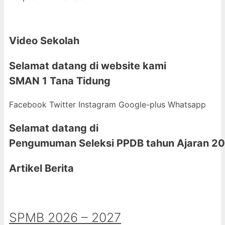
Video Sekolah
Selamat datang di
website kami
SMAN 1 Tana Tidung
Facebook
Twitter
Instagram
Google-plus
Whatsapp
Selamat datang di
Pengumuman Seleksi PPDB tahun Ajaran 2
Artikel Berita
SPMB 2026 – 2027