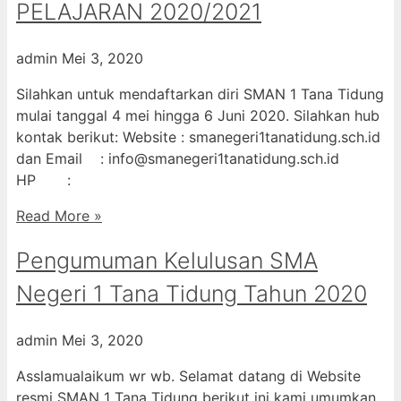
PELAJARAN 2020/2021
admin
Mei 3, 2020
Silahkan untuk mendaftarkan diri SMAN 1 Tana Tidung
mulai tanggal 4 mei hingga 6 Juni 2020. Silahkan hub
kontak berikut: Website : smanegeri1tanatidung.sch.id
dan Email : info@smanegeri1tanatidung.sch.id
HP :
Read More »
Pengumuman Kelulusan SMA
Negeri 1 Tana Tidung Tahun 2020
admin
Mei 3, 2020
Asslamualaikum wr wb. Selamat datang di Website
resmi SMAN 1 Tana Tidung berikut ini kami umumkan