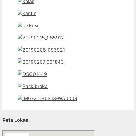
Peta Lokasi