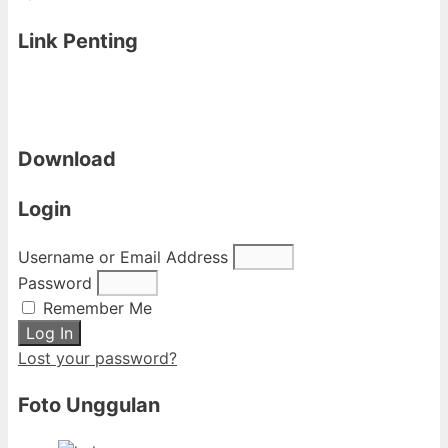
Link Penting
Download
Login
Username or Email Address
Password
Remember Me
Log In
Lost your password?
Foto Unggulan