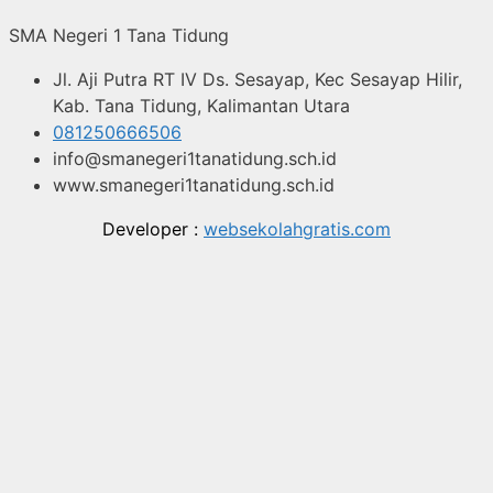
SMA Negeri 1 Tana Tidung
Jl. Aji Putra RT IV Ds. Sesayap, Kec Sesayap Hilir,
Kab. Tana Tidung, Kalimantan Utara
081250666506
info@smanegeri1tanatidung.sch.id
www.smanegeri1tanatidung.sch.id
Developer :
websekolahgratis.com