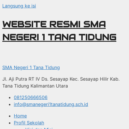
Langsung ke isi
WEBSITE RESMI SMA
NEGERI 1 TANA TIDUNG
SMA Negeri 1 Tana Tidung
Jl. Aji Putra RT IV Ds. Sesayap Kec. Sesayap Hilir Kab.
Tana Tidung Kalimantan Utara
081250666506
info@smanegeri1tanatidung.sch.id
Home
Profil Sekolah