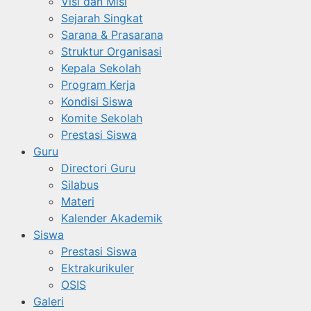
Visi dan Misi
Sejarah Singkat
Sarana & Prasarana
Struktur Organisasi
Kepala Sekolah
Program Kerja
Kondisi Siswa
Komite Sekolah
Prestasi Siswa
Guru
Directori Guru
Silabus
Materi
Kalender Akademik
Siswa
Prestasi Siswa
Ektrakurikuler
OSIS
Galeri