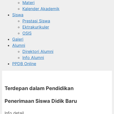
Materi
Kalender Akademik
Siswa
Prestasi Siswa
Ektrakurikuler
OSIS
Galeri
Alumni
Direktori Alumni
Info Alumni
PPDB Online
Terdepan dalam Pendidikan
Penerimaan Siswa Didik Baru
Info detail