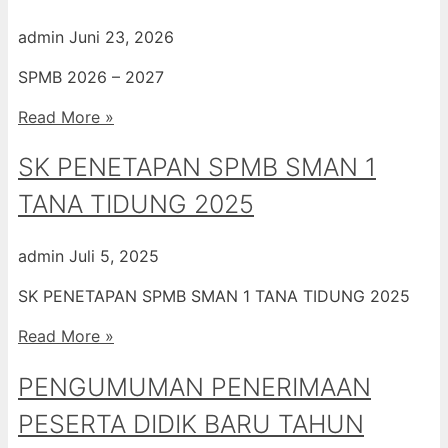
admin
Juni 23, 2026
SPMB 2026 – 2027
Read More »
SK PENETAPAN SPMB SMAN 1
TANA TIDUNG 2025
admin
Juli 5, 2025
SK PENETAPAN SPMB SMAN 1 TANA TIDUNG 2025
Read More »
PENGUMUMAN PENERIMAAN
PESERTA DIDIK BARU TAHUN