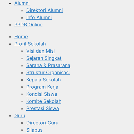
Alumni
Direktori Alumni
Info Alumni
PPDB Online
Home
Profil Sekolah
Visi dan Misi
Sejarah Singkat
Sarana & Prasarana
Struktur Organisasi
Kepala Sekolah
Program Kerja
Kondisi Siswa
Komite Sekolah
Prestasi Siswa
Guru
Directori Guru
Silabus