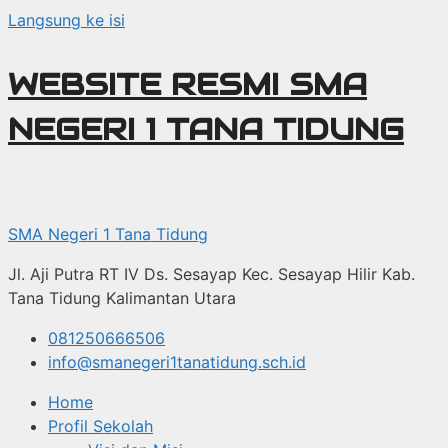
Langsung ke isi
WEBSITE RESMI SMA
NEGERI 1 TANA TIDUNG
SMA Negeri 1 Tana Tidung
Jl. Aji Putra RT IV Ds. Sesayap Kec. Sesayap Hilir Kab.
Tana Tidung Kalimantan Utara
081250666506
info@smanegeri1tanatidung.sch.id
Home
Profil Sekolah