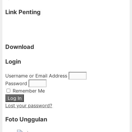
Link Penting
Download
Login
Username or Email Address
Password
Remember Me
Log In
Lost your password?
Foto Unggulan