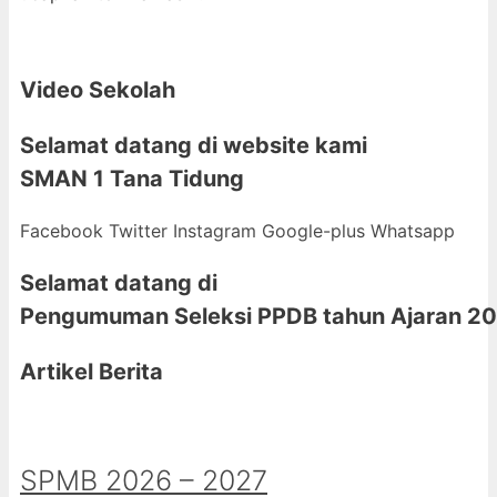
Video Sekolah
Selamat datang di
website kami
SMAN 1 Tana Tidung
Facebook
Twitter
Instagram
Google-plus
Whatsapp
Selamat datang di
Pengumuman Seleksi PPDB tahun Ajaran 2
Artikel Berita
SPMB 2026 – 2027