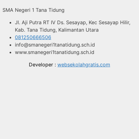
SMA Negeri 1 Tana Tidung
Jl. Aji Putra RT IV Ds. Sesayap, Kec Sesayap Hilir,
Kab. Tana Tidung, Kalimantan Utara
081250666506
info@smanegeri1tanatidung.sch.id
www.smanegeri1tanatidung.sch.id
Developer :
websekolahgratis.com