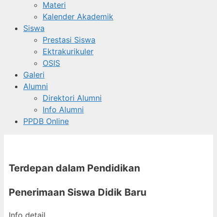
Materi
Kalender Akademik
Siswa
Prestasi Siswa
Ektrakurikuler
OSIS
Galeri
Alumni
Direktori Alumni
Info Alumni
PPDB Online
Terdepan dalam Pendidikan
Penerimaan Siswa Didik Baru
Info detail