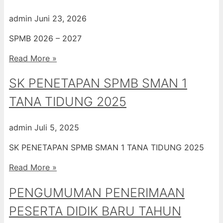
admin
Juni 23, 2026
SPMB 2026 – 2027
Read More »
SK PENETAPAN SPMB SMAN 1
TANA TIDUNG 2025
admin
Juli 5, 2025
SK PENETAPAN SPMB SMAN 1 TANA TIDUNG 2025
Read More »
PENGUMUMAN PENERIMAAN
PESERTA DIDIK BARU TAHUN