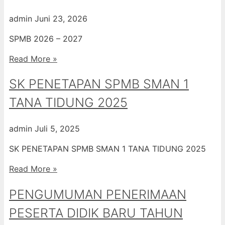
admin
Juni 23, 2026
SPMB 2026 – 2027
Read More »
SK PENETAPAN SPMB SMAN 1
TANA TIDUNG 2025
admin
Juli 5, 2025
SK PENETAPAN SPMB SMAN 1 TANA TIDUNG 2025
Read More »
PENGUMUMAN PENERIMAAN
PESERTA DIDIK BARU TAHUN