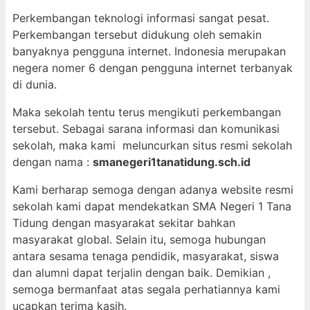
Perkembangan teknologi informasi sangat pesat.
Perkembangan tersebut didukung oleh semakin
banyaknya pengguna internet. Indonesia merupakan
negera nomer 6 dengan pengguna internet terbanyak
di dunia.
Maka sekolah tentu terus mengikuti perkembangan
tersebut. Sebagai sarana informasi dan komunikasi
sekolah, maka kami meluncurkan situs resmi sekolah
dengan nama :
smanegeri1tanatidung.sch.id
Kami berharap semoga dengan adanya website resmi
sekolah kami dapat mendekatkan SMA Negeri 1 Tana
Tidung dengan masyarakat sekitar bahkan
masyarakat global. Selain itu, semoga hubungan
antara sesama tenaga pendidik, masyarakat, siswa
dan alumni dapat terjalin dengan baik. Demikian ,
semoga bermanfaat atas segala perhatiannya kami
ucapkan terima kasih.