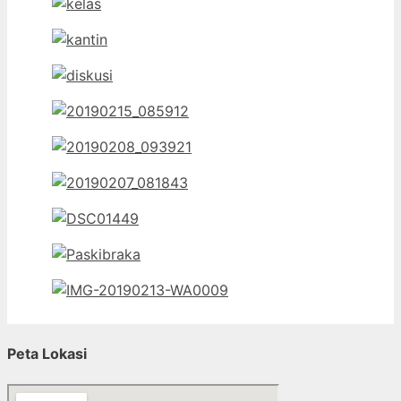
Peta Lokasi