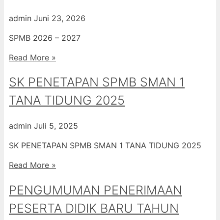
admin
Juni 23, 2026
SPMB 2026 – 2027
Read More »
SK PENETAPAN SPMB SMAN 1
TANA TIDUNG 2025
admin
Juli 5, 2025
SK PENETAPAN SPMB SMAN 1 TANA TIDUNG 2025
Read More »
PENGUMUMAN PENERIMAAN
PESERTA DIDIK BARU TAHUN