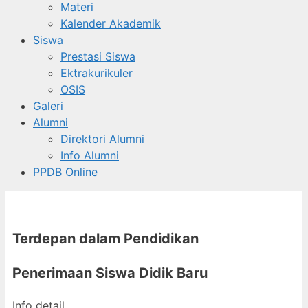
Materi
Kalender Akademik
Siswa
Prestasi Siswa
Ektrakurikuler
OSIS
Galeri
Alumni
Direktori Alumni
Info Alumni
PPDB Online
Terdepan dalam Pendidikan
Penerimaan Siswa Didik Baru
Info detail