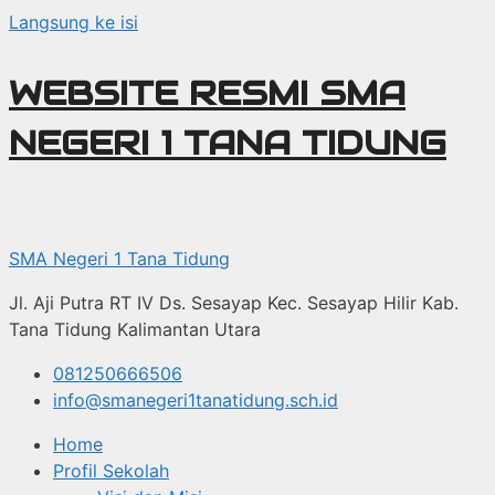
Langsung ke isi
WEBSITE RESMI SMA
NEGERI 1 TANA TIDUNG
SMA Negeri 1 Tana Tidung
Jl. Aji Putra RT IV Ds. Sesayap Kec. Sesayap Hilir Kab.
Tana Tidung Kalimantan Utara
081250666506
info@smanegeri1tanatidung.sch.id
Home
Profil Sekolah