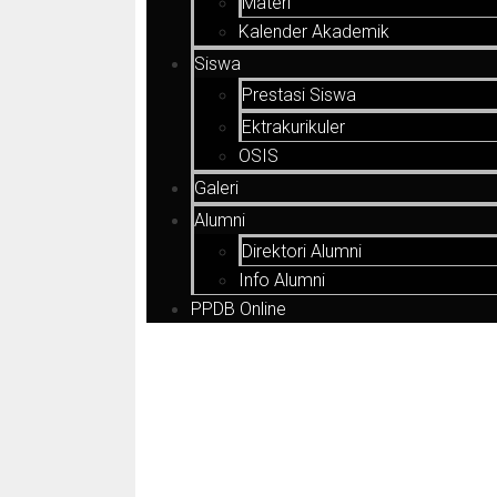
Materi
Kalender Akademik
Siswa
Prestasi Siswa
Ektrakurikuler
OSIS
Galeri
Alumni
Direktori Alumni
Info Alumni
PPDB Online