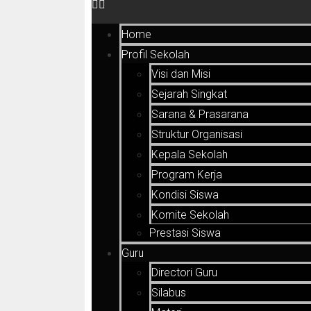
Home
Profil Sekolah
Visi dan Misi
Sejarah Singkat
Sarana & Prasarana
Struktur Organisasi
Kepala Sekolah
Program Kerja
Kondisi Siswa
Komite Sekolah
Prestasi Siswa
Guru
Directori Guru
Silabus