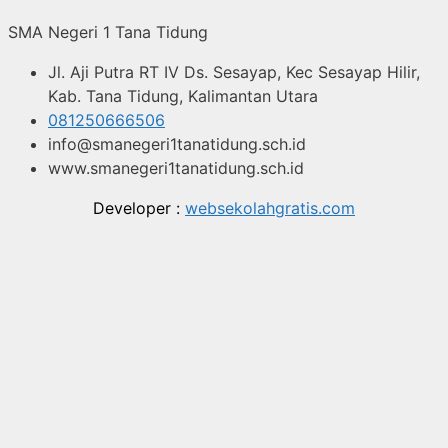
SMA Negeri 1 Tana Tidung
Jl. Aji Putra RT IV Ds. Sesayap, Kec Sesayap Hilir,
Kab. Tana Tidung, Kalimantan Utara
081250666506
info@smanegeri1tanatidung.sch.id
www.smanegeri1tanatidung.sch.id
Developer :
websekolahgratis.com