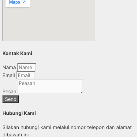
Kontak Kami
Nama
Email
Pesan
Send
Hubungi Kami
Silakan hubungi kami melalui nomor telepon dan alamat
dibawah ini :