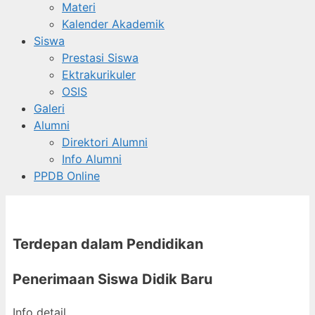
Materi
Kalender Akademik
Siswa
Prestasi Siswa
Ektrakurikuler
OSIS
Galeri
Alumni
Direktori Alumni
Info Alumni
PPDB Online
Terdepan dalam Pendidikan
Penerimaan Siswa Didik Baru
Info detail