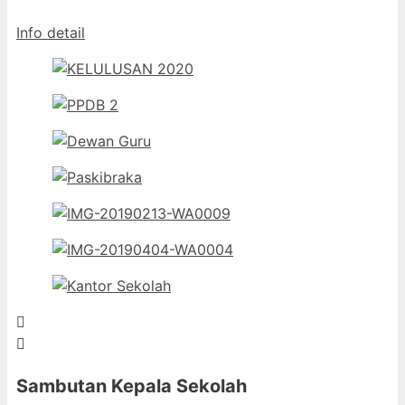
Info detail
Sambutan Kepala Sekolah