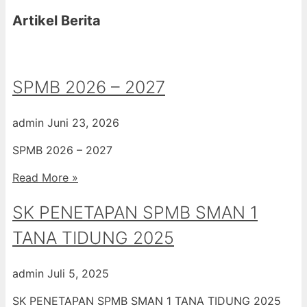
Artikel Berita
SPMB 2026 – 2027
admin
Juni 23, 2026
SPMB 2026 – 2027
Read More »
SK PENETAPAN SPMB SMAN 1
TANA TIDUNG 2025
admin
Juli 5, 2025
SK PENETAPAN SPMB SMAN 1 TANA TIDUNG 2025