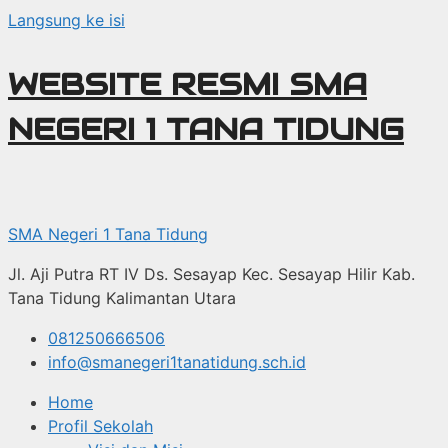
Langsung ke isi
WEBSITE RESMI SMA
NEGERI 1 TANA TIDUNG
SMA Negeri 1 Tana Tidung
Jl. Aji Putra RT IV Ds. Sesayap Kec. Sesayap Hilir Kab.
Tana Tidung Kalimantan Utara
081250666506
info@smanegeri1tanatidung.sch.id
Home
Profil Sekolah