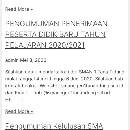
Read More »
PENGUMUMAN PENERIMAAN
PESERTA DIDIK BARU TAHUN
PELAJARAN 2020/2021
admin
Mei 3, 2020
Silahkan untuk mendaftarkan diri SMAN 1 Tana Tidung
mulai tanggal 4 mei hingga 6 Juni 2020. Silahkan hub
kontak berikut: Website : smanegeri1tanatidung.sch.id
dan Email : info@smanegeri1tanatidung.sch.id
HP :
Read More »
Pengumuman Kelulusan SMA