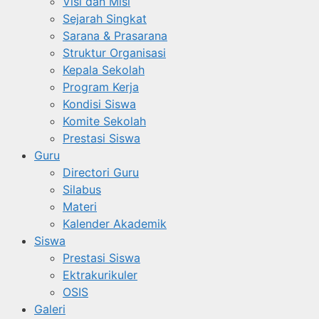
Visi dan Misi
Sejarah Singkat
Sarana & Prasarana
Struktur Organisasi
Kepala Sekolah
Program Kerja
Kondisi Siswa
Komite Sekolah
Prestasi Siswa
Guru
Directori Guru
Silabus
Materi
Kalender Akademik
Siswa
Prestasi Siswa
Ektrakurikuler
OSIS
Galeri