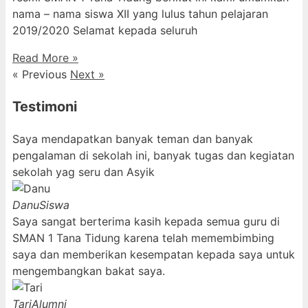
nama – nama siswa XII yang lulus tahun pelajaran
2019/2020 Selamat kepada seluruh
Read More »
« Previous
Next »
Testimoni
Saya mendapatkan banyak teman dan banyak
pengalaman di sekolah ini, banyak tugas dan kegiatan
sekolah yag seru dan Asyik
Danu
Siswa
Saya sangat berterima kasih kepada semua guru di
SMAN 1 Tana Tidung karena telah memembimbing
saya dan memberikan kesempatan kepada saya untuk
mengembangkan bakat saya.
Tari
Alumni