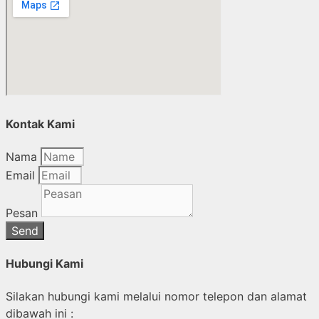
Kontak Kami
Nama
Email
Pesan
Send
Hubungi Kami
Silakan hubungi kami melalui nomor telepon dan alamat
dibawah ini :