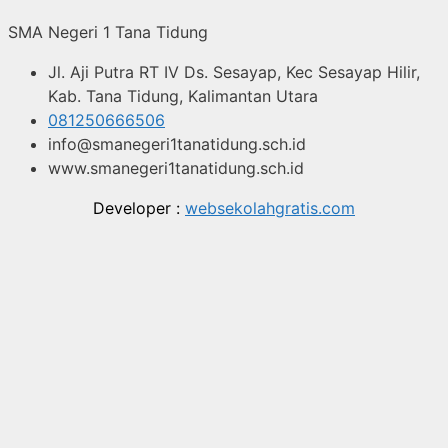
SMA Negeri 1 Tana Tidung
Jl. Aji Putra RT IV Ds. Sesayap, Kec Sesayap Hilir,
Kab. Tana Tidung, Kalimantan Utara
081250666506
info@smanegeri1tanatidung.sch.id
www.smanegeri1tanatidung.sch.id
Developer :
websekolahgratis.com