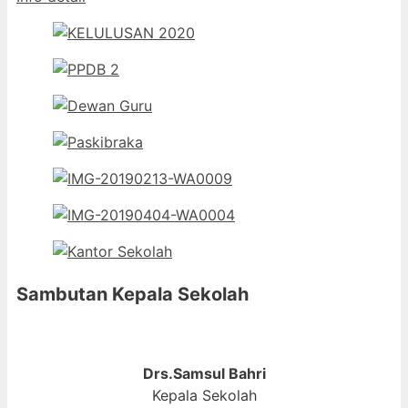
Sambutan Kepala Sekolah
Drs.Samsul Bahri
Kepala Sekolah