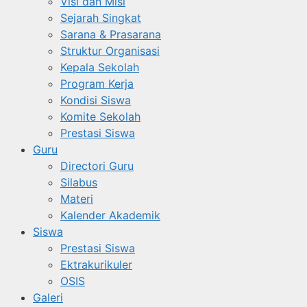
Visi dan Misi
Sejarah Singkat
Sarana & Prasarana
Struktur Organisasi
Kepala Sekolah
Program Kerja
Kondisi Siswa
Komite Sekolah
Prestasi Siswa
Guru
Directori Guru
Silabus
Materi
Kalender Akademik
Siswa
Prestasi Siswa
Ektrakurikuler
OSIS
Galeri