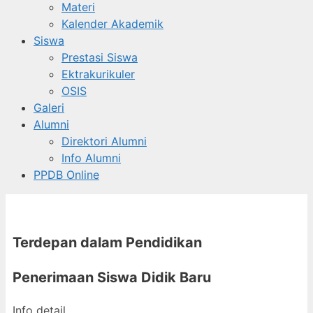
Materi
Kalender Akademik
Siswa
Prestasi Siswa
Ektrakurikuler
OSIS
Galeri
Alumni
Direktori Alumni
Info Alumni
PPDB Online
Terdepan dalam Pendidikan
Penerimaan Siswa Didik Baru
Info detail