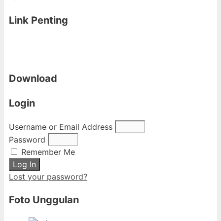
Link Penting
Download
Login
Username or Email Address
Password
Remember Me
Log In
Lost your password?
Foto Unggulan