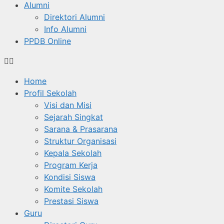
Alumni
Direktori Alumni
Info Alumni
PPDB Online
Home
Profil Sekolah
Visi dan Misi
Sejarah Singkat
Sarana & Prasarana
Struktur Organisasi
Kepala Sekolah
Program Kerja
Kondisi Siswa
Komite Sekolah
Prestasi Siswa
Guru