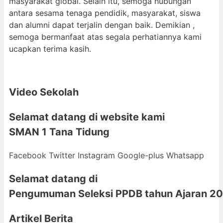
masyarakat global. Selain itu, semoga hubungan
antara sesama tenaga pendidik, masyarakat, siswa
dan alumni dapat terjalin dengan baik. Demikian ,
semoga bermanfaat atas segala perhatiannya kami
ucapkan terima kasih.
Video Sekolah
Selamat datang di
website kami
SMAN 1 Tana Tidung
Facebook
Twitter
Instagram
Google-plus
Whatsapp
Selamat datang di
Pengumuman Seleksi PPDB tahun Ajaran 2
Artikel Berita