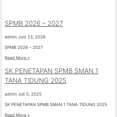
SPMB 2026 – 2027
admin
Juni 23, 2026
SPMB 2026 – 2027
Read More »
SK PENETAPAN SPMB SMAN 1
TANA TIDUNG 2025
admin
Juli 5, 2025
SK PENETAPAN SPMB SMAN 1 TANA TIDUNG 2025
Read More »