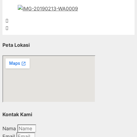
Peta Lokasi
Kontak Kami
Nama
Email