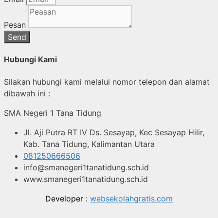
Pesan
Send
Hubungi Kami
Silakan hubungi kami melalui nomor telepon dan alamat
dibawah ini :
SMA Negeri 1 Tana Tidung
Jl. Aji Putra RT IV Ds. Sesayap, Kec Sesayap Hilir,
Kab. Tana Tidung, Kalimantan Utara
081250666506
info@smanegeri1tanatidung.sch.id
www.smanegeri1tanatidung.sch.id
Developer :
websekolahgratis.com