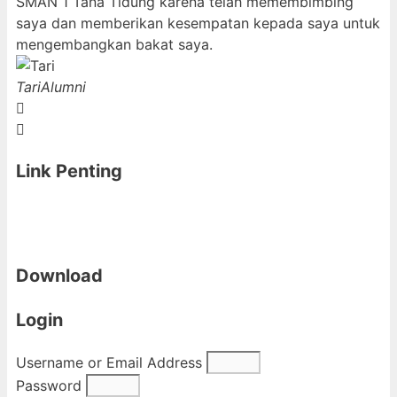
SMAN 1 Tana Tidung karena telah memembimbing
saya dan memberikan kesempatan kepada saya untuk
mengembangkan bakat saya.
Tari
Alumni
Link Penting
Download
Login
Username or Email Address
Password