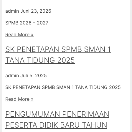
admin
Juni 23, 2026
SPMB 2026 – 2027
Read More »
SK PENETAPAN SPMB SMAN 1
TANA TIDUNG 2025
admin
Juli 5, 2025
SK PENETAPAN SPMB SMAN 1 TANA TIDUNG 2025
Read More »
PENGUMUMAN PENERIMAAN
PESERTA DIDIK BARU TAHUN