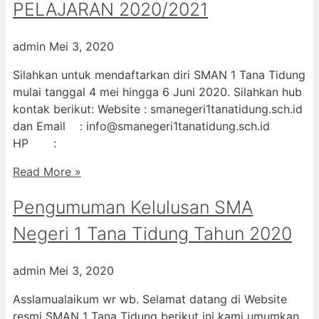
PELAJARAN 2020/2021
admin
Mei 3, 2020
Silahkan untuk mendaftarkan diri SMAN 1 Tana Tidung
mulai tanggal 4 mei hingga 6 Juni 2020. Silahkan hub
kontak berikut: Website : smanegeri1tanatidung.sch.id
dan Email : info@smanegeri1tanatidung.sch.id
HP :
Read More »
Pengumuman Kelulusan SMA
Negeri 1 Tana Tidung Tahun 2020
admin
Mei 3, 2020
Asslamualaikum wr wb. Selamat datang di Website
resmi SMAN 1 Tana Tidung berikut ini kami umumkan