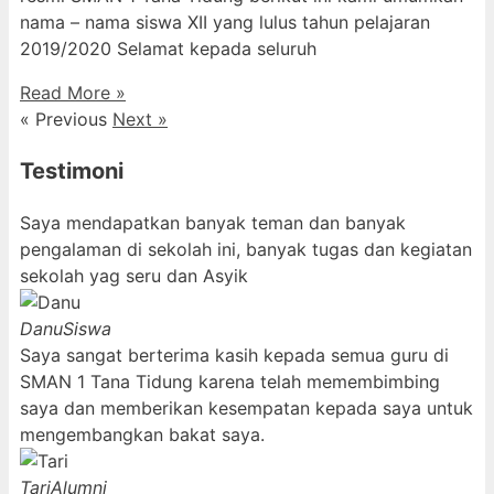
nama – nama siswa XII yang lulus tahun pelajaran
2019/2020 Selamat kepada seluruh
Read More »
« Previous
Next »
Testimoni
Saya mendapatkan banyak teman dan banyak
pengalaman di sekolah ini, banyak tugas dan kegiatan
sekolah yag seru dan Asyik
Danu
Siswa
Saya sangat berterima kasih kepada semua guru di
SMAN 1 Tana Tidung karena telah memembimbing
saya dan memberikan kesempatan kepada saya untuk
mengembangkan bakat saya.
Tari
Alumni