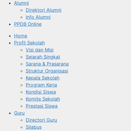
Alumni
Direktori Alumni
Info Alumni
PPDB Online
Home
Profil Sekolah
Visi dan Misi
Sejarah Singkat
Sarana & Prasarana
Struktur Organisasi
Kepala Sekolah
Program Kerja
Kondisi Siswa
Komite Sekolah
Prestasi Siswa
Guru
Directori Guru
Silabus