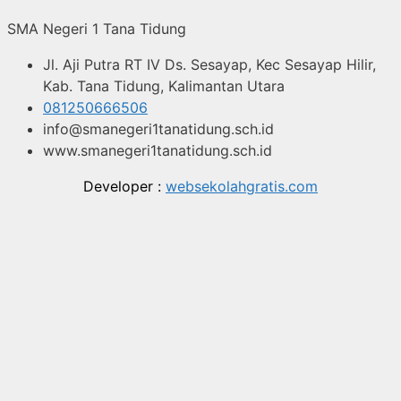
SMA Negeri 1 Tana Tidung
Jl. Aji Putra RT IV Ds. Sesayap, Kec Sesayap Hilir,
Kab. Tana Tidung, Kalimantan Utara
081250666506
info@smanegeri1tanatidung.sch.id
www.smanegeri1tanatidung.sch.id
Developer :
websekolahgratis.com