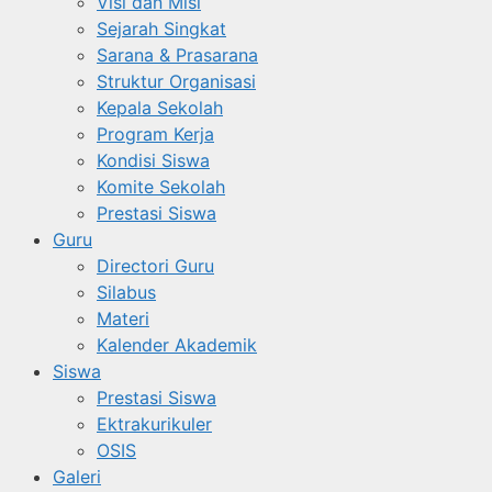
Visi dan Misi
Sejarah Singkat
Sarana & Prasarana
Struktur Organisasi
Kepala Sekolah
Program Kerja
Kondisi Siswa
Komite Sekolah
Prestasi Siswa
Guru
Directori Guru
Silabus
Materi
Kalender Akademik
Siswa
Prestasi Siswa
Ektrakurikuler
OSIS
Galeri