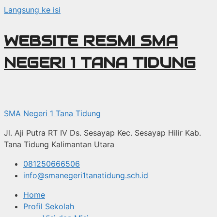
Langsung ke isi
WEBSITE RESMI SMA
NEGERI 1 TANA TIDUNG
SMA Negeri 1 Tana Tidung
Jl. Aji Putra RT IV Ds. Sesayap Kec. Sesayap Hilir Kab.
Tana Tidung Kalimantan Utara
081250666506
info@smanegeri1tanatidung.sch.id
Home
Profil Sekolah