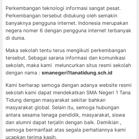
Perkembangan teknologi informasi sangat pesat.
Perkembangan tersebut didukung oleh semakin
banyaknya pengguna internet. Indonesia merupakan
negera nomer 6 dengan pengguna internet terbanyak
di dunia.
Maka sekolah tentu terus mengikuti perkembangan
tersebut. Sebagai sarana informasi dan komunikasi
sekolah, maka kami meluncurkan situs resmi sekolah
dengan nama :
smanegeri1tanatidung.sch.id
Kami berharap semoga dengan adanya website resmi
sekolah kami dapat mendekatkan SMA Negeri 1 Tana
Tidung dengan masyarakat sekitar bahkan
masyarakat global. Selain itu, semoga hubungan
antara sesama tenaga pendidik, masyarakat, siswa
dan alumni dapat terjalin dengan baik. Demikian ,
semoga bermanfaat atas segala perhatiannya kami
ucapkan terima kasih.