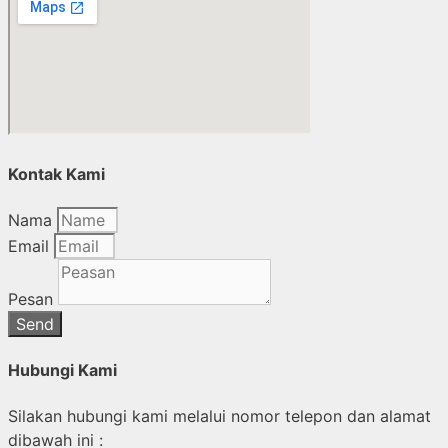
Kontak Kami
Nama
Email
Pesan
Send
Hubungi Kami
Silakan hubungi kami melalui nomor telepon dan alamat
dibawah ini :