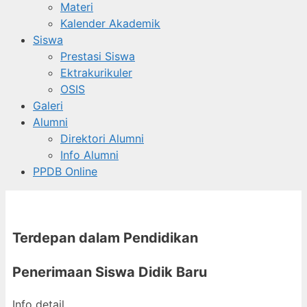
Materi
Kalender Akademik
Siswa
Prestasi Siswa
Ektrakurikuler
OSIS
Galeri
Alumni
Direktori Alumni
Info Alumni
PPDB Online
Terdepan dalam Pendidikan
Penerimaan Siswa Didik Baru
Info detail