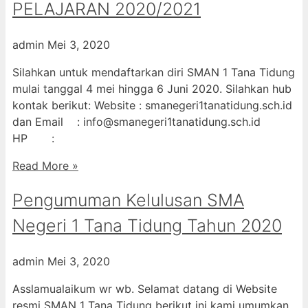
PELAJARAN 2020/2021
admin
Mei 3, 2020
Silahkan untuk mendaftarkan diri SMAN 1 Tana Tidung
mulai tanggal 4 mei hingga 6 Juni 2020. Silahkan hub
kontak berikut: Website : smanegeri1tanatidung.sch.id
dan Email : info@smanegeri1tanatidung.sch.id
HP :
Read More »
Pengumuman Kelulusan SMA
Negeri 1 Tana Tidung Tahun 2020
admin
Mei 3, 2020
Asslamualaikum wr wb. Selamat datang di Website
resmi SMAN 1 Tana Tidung berikut ini kami umumkan