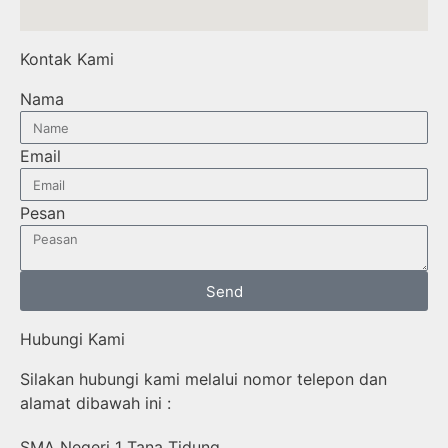
Kontak Kami
Nama
Email
Pesan
Send
Hubungi Kami
Silakan hubungi kami melalui nomor telepon dan
alamat dibawah ini :
SMA Negeri 1 Tana Tidung