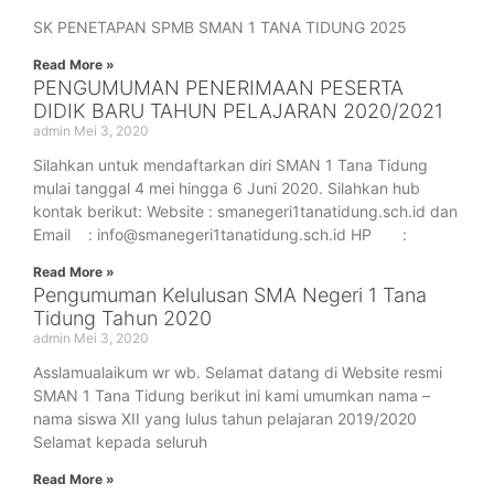
SK PENETAPAN SPMB SMAN 1 TANA TIDUNG 2025
Read More »
PENGUMUMAN PENERIMAAN PESERTA
DIDIK BARU TAHUN PELAJARAN 2020/2021
admin
Mei 3, 2020
Silahkan untuk mendaftarkan diri SMAN 1 Tana Tidung
mulai tanggal 4 mei hingga 6 Juni 2020. Silahkan hub
kontak berikut: Website : smanegeri1tanatidung.sch.id dan
Email : info@smanegeri1tanatidung.sch.id HP :
Read More »
Pengumuman Kelulusan SMA Negeri 1 Tana
Tidung Tahun 2020
admin
Mei 3, 2020
Asslamualaikum wr wb. Selamat datang di Website resmi
SMAN 1 Tana Tidung berikut ini kami umumkan nama –
nama siswa XII yang lulus tahun pelajaran 2019/2020
Selamat kepada seluruh
Read More »