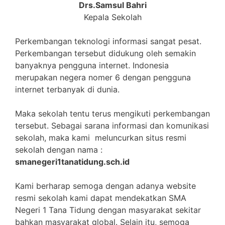
Drs.Samsul Bahri
Kepala Sekolah
Perkembangan teknologi informasi sangat pesat.
Perkembangan tersebut didukung oleh semakin
banyaknya pengguna internet. Indonesia
merupakan negera nomer 6 dengan pengguna
internet terbanyak di dunia.
Maka sekolah tentu terus mengikuti perkembangan
tersebut. Sebagai sarana informasi dan komunikasi
sekolah, maka kami meluncurkan situs resmi
sekolah dengan nama :
smanegeri1tanatidung.sch.id
Kami berharap semoga dengan adanya website
resmi sekolah kami dapat mendekatkan SMA
Negeri 1 Tana Tidung dengan masyarakat sekitar
bahkan masyarakat global. Selain itu, semoga