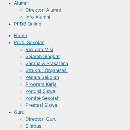
Alumni
Direktori Alumni
Info Alumni
PPDB Online
Home
Profil Sekolah
Visi dan Misi
Sejarah Singkat
Sarana & Prasarana
Struktur Organisasi
Kepala Sekolah
Program Kerja
Kondisi Siswa
Komite Sekolah
Prestasi Siswa
Guru
Directori Guru
Silabus