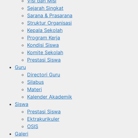
Visi dan Misi
Sejarah Singkat
Sarana & Prasarana
Struktur Organisasi
Kepala Sekolah
Program Kerja
Kondisi Siswa
Komite Sekolah
Prestasi Siswa
Guru
Directori Guru
Silabus
Materi
Kalender Akademik
Siswa
Prestasi Siswa
Ektrakurikuler
OSIS
Galeri