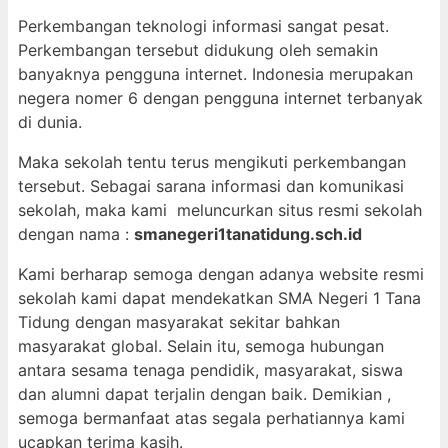
Perkembangan teknologi informasi sangat pesat.
Perkembangan tersebut didukung oleh semakin
banyaknya pengguna internet. Indonesia merupakan
negera nomer 6 dengan pengguna internet terbanyak
di dunia.
Maka sekolah tentu terus mengikuti perkembangan
tersebut. Sebagai sarana informasi dan komunikasi
sekolah, maka kami meluncurkan situs resmi sekolah
dengan nama :
smanegeri1tanatidung.sch.id
Kami berharap semoga dengan adanya website resmi
sekolah kami dapat mendekatkan SMA Negeri 1 Tana
Tidung dengan masyarakat sekitar bahkan
masyarakat global. Selain itu, semoga hubungan
antara sesama tenaga pendidik, masyarakat, siswa
dan alumni dapat terjalin dengan baik. Demikian ,
semoga bermanfaat atas segala perhatiannya kami
ucapkan terima kasih.