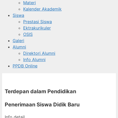
Materi
Kalender Akademik
Siswa
Prestasi Siswa
Ektrakurikuler
OSIS
Galeri
Alumni
Direktori Alumni
Info Alumni
PPDB Online
Terdepan dalam Pendidikan
Penerimaan Siswa Didik Baru
Info detail