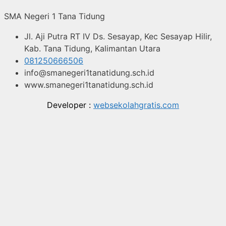
SMA Negeri 1 Tana Tidung
Jl. Aji Putra RT IV Ds. Sesayap, Kec Sesayap Hilir,
Kab. Tana Tidung, Kalimantan Utara
081250666506
info@smanegeri1tanatidung.sch.id
www.smanegeri1tanatidung.sch.id
Developer :
websekolahgratis.com