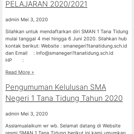
PELAJARAN 2020/2021
admin
Mei 3, 2020
Silahkan untuk mendaftarkan diri SMAN 1 Tana Tidung
mulai tanggal 4 mei hingga 6 Juni 2020. Silahkan hub
kontak berikut: Website : smanegeri1tanatidung.sch.id
dan Email : info@smanegeri1tanatidung.sch.id
HP :
Read More »
Pengumuman Kelulusan SMA
Negeri 1 Tana Tidung Tahun 2020
admin
Mei 3, 2020
Asslamualaikum wr wb. Selamat datang di Website
resmi SMAN 1 Tana Tidung berikut ini kami umumkan