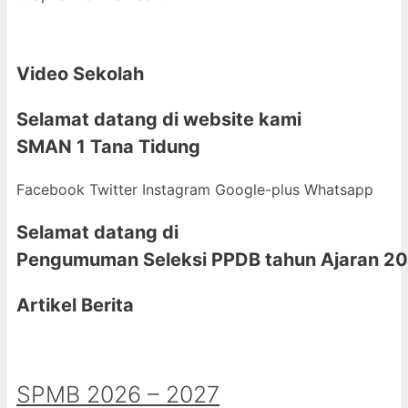
Video Sekolah
Selamat datang di
website kami
SMAN 1 Tana Tidung
Facebook
Twitter
Instagram
Google-plus
Whatsapp
Selamat datang di
Pengumuman Seleksi PPDB tahun Ajaran 2
Artikel Berita
SPMB 2026 – 2027