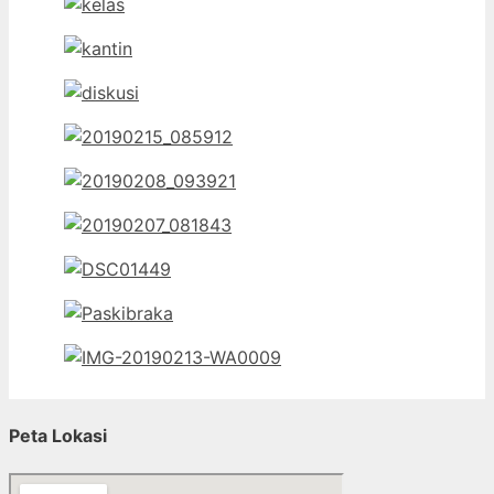
Peta Lokasi