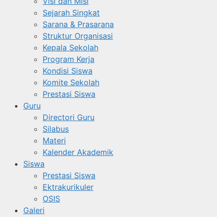
Visi dan Misi
Sejarah Singkat
Sarana & Prasarana
Struktur Organisasi
Kepala Sekolah
Program Kerja
Kondisi Siswa
Komite Sekolah
Prestasi Siswa
Guru
Directori Guru
Silabus
Materi
Kalender Akademik
Siswa
Prestasi Siswa
Ektrakurikuler
OSIS
Galeri