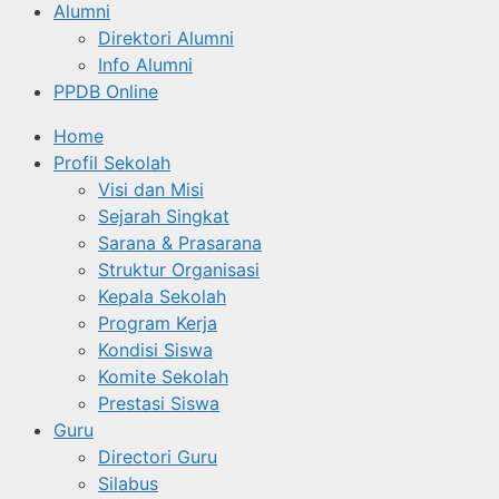
Alumni
Direktori Alumni
Info Alumni
PPDB Online
Home
Profil Sekolah
Visi dan Misi
Sejarah Singkat
Sarana & Prasarana
Struktur Organisasi
Kepala Sekolah
Program Kerja
Kondisi Siswa
Komite Sekolah
Prestasi Siswa
Guru
Directori Guru
Silabus