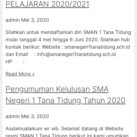
PELAJARAN 2020/2021
admin
Mei 3, 2020
Silahkan untuk mendaftarkan diri SMAN 1 Tana Tidung
mulai tanggal 4 mei hingga 6 Juni 2020. Silahkan hub
kontak berikut: Website : smanegeri1tanatidung.sch.id
dan Email : info@smanegeri1tanatidung.sch.id
HP :
Read More »
Pengumuman Kelulusan SMA
Negeri 1 Tana Tidung Tahun 2020
admin
Mei 3, 2020
Asslamualaikum wr wb. Selamat datang di Website
resmi SMAN 1 Tana Tidung berikut ini kami umumkan