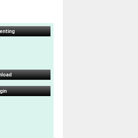
Penting
nload
gin