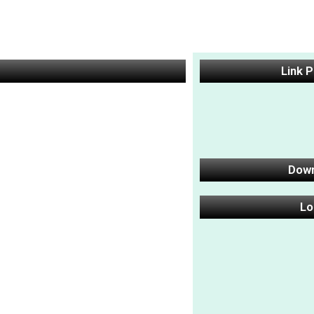
Link 
Dow
Lo