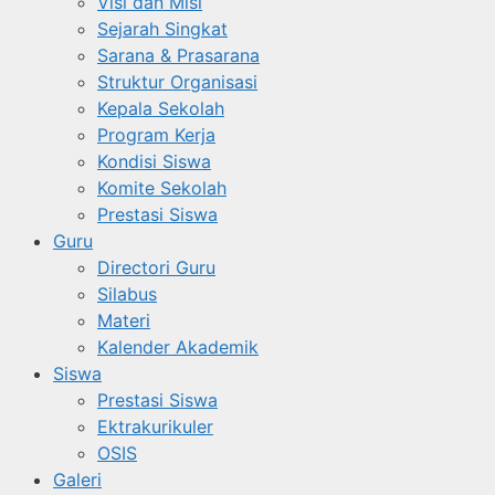
Visi dan Misi
Sejarah Singkat
Sarana & Prasarana
Struktur Organisasi
Kepala Sekolah
Program Kerja
Kondisi Siswa
Komite Sekolah
Prestasi Siswa
Guru
Directori Guru
Silabus
Materi
Kalender Akademik
Siswa
Prestasi Siswa
Ektrakurikuler
OSIS
Galeri