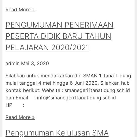
Read More »
PENGUMUMAN PENERIMAAN
PESERTA DIDIK BARU TAHUN
PELAJARAN 2020/2021
admin
Mei 3, 2020
Silahkan untuk mendaftarkan diri SMAN 1 Tana Tidung
mulai tanggal 4 mei hingga 6 Juni 2020. Silahkan hub
kontak berikut: Website : smanegeri1tanatidung.sch.id
dan Email : info@smanegeri1tanatidung.sch.id
HP :
Read More »
Pengumuman Kelulusan SMA