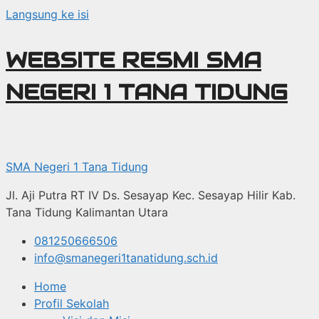
Langsung ke isi
WEBSITE RESMI SMA
NEGERI 1 TANA TIDUNG
SMA Negeri 1 Tana Tidung
Jl. Aji Putra RT IV Ds. Sesayap Kec. Sesayap Hilir Kab.
Tana Tidung Kalimantan Utara
081250666506
info@smanegeri1tanatidung.sch.id
Home
Profil Sekolah