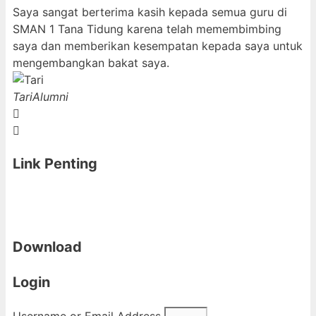
Saya sangat berterima kasih kepada semua guru di
SMAN 1 Tana Tidung karena telah memembimbing
saya dan memberikan kesempatan kepada saya untuk
mengembangkan bakat saya.
Tari
Alumni
Link Penting
Download
Login
Username or Email Address