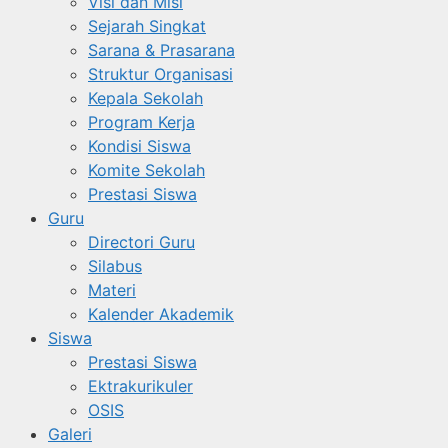
Visi dan Misi
Sejarah Singkat
Sarana & Prasarana
Struktur Organisasi
Kepala Sekolah
Program Kerja
Kondisi Siswa
Komite Sekolah
Prestasi Siswa
Guru
Directori Guru
Silabus
Materi
Kalender Akademik
Siswa
Prestasi Siswa
Ektrakurikuler
OSIS
Galeri