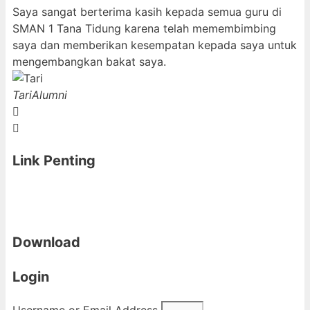
Saya sangat berterima kasih kepada semua guru di
SMAN 1 Tana Tidung karena telah memembimbing
saya dan memberikan kesempatan kepada saya untuk
mengembangkan bakat saya.
Tari
Alumni
Link Penting
Download
Login
Username or Email Address