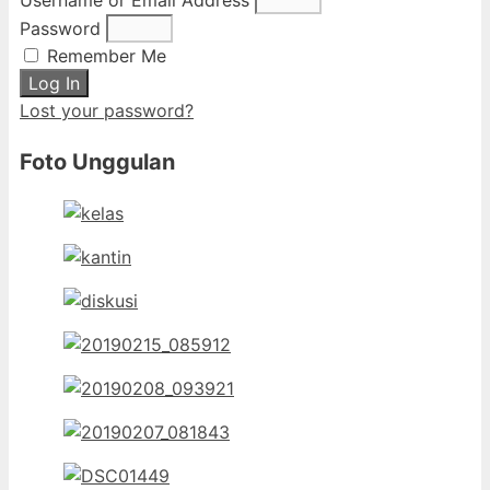
Password
Remember Me
Log In
Lost your password?
Foto Unggulan