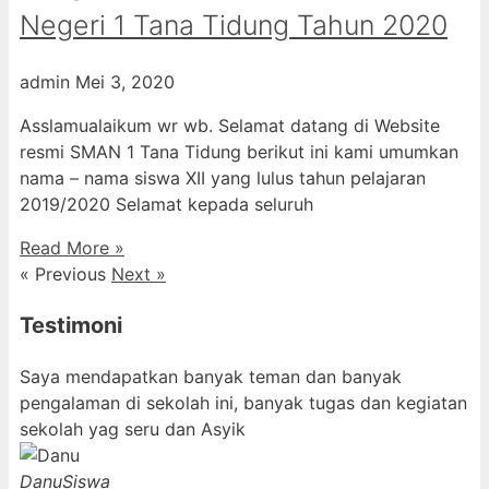
Negeri 1 Tana Tidung Tahun 2020
admin
Mei 3, 2020
Asslamualaikum wr wb. Selamat datang di Website
resmi SMAN 1 Tana Tidung berikut ini kami umumkan
nama – nama siswa XII yang lulus tahun pelajaran
2019/2020 Selamat kepada seluruh
Read More »
« Previous
Next »
Testimoni
Saya mendapatkan banyak teman dan banyak
pengalaman di sekolah ini, banyak tugas dan kegiatan
sekolah yag seru dan Asyik
Danu
Siswa