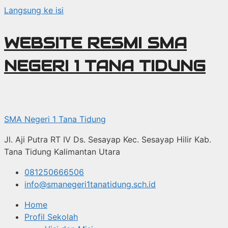
Langsung ke isi
WEBSITE RESMI SMA
NEGERI 1 TANA TIDUNG
SMA Negeri 1 Tana Tidung
Jl. Aji Putra RT IV Ds. Sesayap Kec. Sesayap Hilir Kab.
Tana Tidung Kalimantan Utara
081250666506
info@smanegeri1tanatidung.sch.id
Home
Profil Sekolah