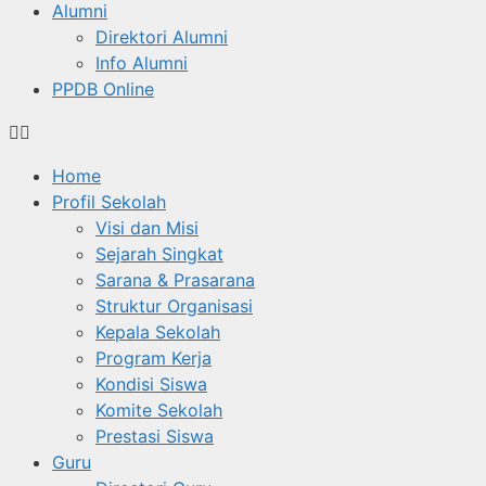
Alumni
Direktori Alumni
Info Alumni
PPDB Online
Home
Profil Sekolah
Visi dan Misi
Sejarah Singkat
Sarana & Prasarana
Struktur Organisasi
Kepala Sekolah
Program Kerja
Kondisi Siswa
Komite Sekolah
Prestasi Siswa
Guru