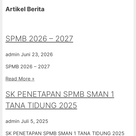
Artikel Berita
SPMB 2026 – 2027
admin
Juni 23, 2026
SPMB 2026 – 2027
Read More »
SK PENETAPAN SPMB SMAN 1
TANA TIDUNG 2025
admin
Juli 5, 2025
SK PENETAPAN SPMB SMAN 1 TANA TIDUNG 2025