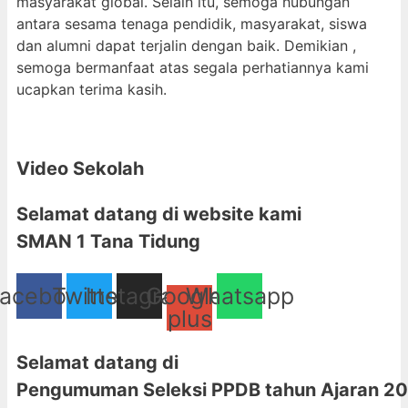
masyarakat global. Selain itu, semoga hubungan
antara sesama tenaga pendidik, masyarakat, siswa
dan alumni dapat terjalin dengan baik. Demikian ,
semoga bermanfaat atas segala perhatiannya kami
ucapkan terima kasih.
Video Sekolah
Selamat datang di
website kami
SMAN 1 Tana Tidung
acebook
Twitter
Instagram
Google-
Whatsapp
plus
Selamat datang di
Pengumuman Seleksi PPDB tahun Ajaran 2