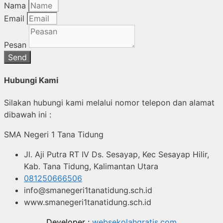
Nama
Email
Pesan
Send
Hubungi Kami
Silakan hubungi kami melalui nomor telepon dan alamat
dibawah ini :
SMA Negeri 1 Tana Tidung
Jl. Aji Putra RT IV Ds. Sesayap, Kec Sesayap Hilir,
Kab. Tana Tidung, Kalimantan Utara
081250666506
info@smanegeri1tanatidung.sch.id
www.smanegeri1tanatidung.sch.id
Developer :
websekolahgratis.com