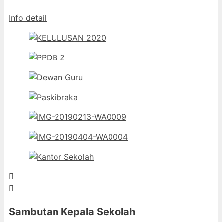
Info detail
Sambutan Kepala Sekolah